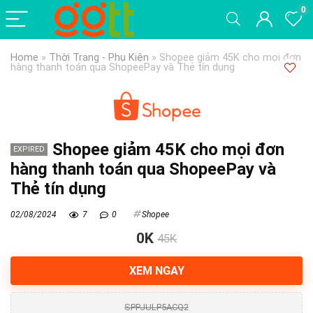
0
Home
»
Thời Trang - Phụ Kiện
»
Shopee giảm 45K cho mọi đơn
hàng thanh toán qua ShopeePay và Thẻ tín dụng
Shopee giảm 45K cho mọi đơn
EXPIRED
hàng thanh toán qua ShopeePay và
Thẻ tín dụng
02/08/2024
7
0
Shopee
0K
45K
XEM NGAY
SPPJULP5ACQ2