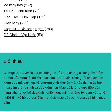
Vé máy bay
(252)
Xe Cộ – Phụ Kiện
(73)
Đào Tạo – Học Tập
(139)
Điện Máy
(259)
Điện tử – Đồ công nghệ
(783)
Đồ Chơi – Vật Nuôi
(53)
Giới thiệu
Giamgiatructuyen là địa chỉ đáng tin cậy cho những ai đang tìm kiếm
cơ hội tiết kiệm tối ưu khi mua sắm trực tuyến. Chúng tôi chuyên tìm
kiếm các mã giảm giá và chương trình khuyến mãi hấp dẫn, giúp bạn
mua sắm thông minh và tiết kiệm hơn. Mặc dù không trực tiếp bán
hàng, nhưng với bề dày kinh nghiệm của mình, chúng tôi cam kết tư vấn
nhiệt tình và hỗ trợ giải đáp mọi thắc mắc của bạn trong quá trình mua
sắm.