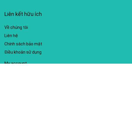
Liên kết hữu ích
Về chúng tôi
Liên hệ
Chính sách bảo mật
Điều khoản sử dụng
My account
Hướng dẫn sử dụng
Sitemap
Mã giảm giá nổi bật
Nhà xuất bản Kim Đồng