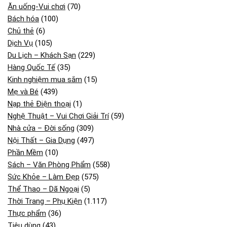
Ăn uống-Vui chơi
(70)
Bách hóa
(100)
Chủ thẻ
(6)
Dịch Vụ
(105)
Du Lịch – Khách Sạn
(229)
Hàng Quốc Tế
(35)
Kinh nghiệm mua sắm
(15)
Mẹ và Bé
(439)
Nạp thẻ Điện thoại
(1)
Nghệ Thuật – Vui Chơi Giải Trí
(59)
Nhà cửa – Đời sống
(309)
Nội Thất – Gia Dụng
(497)
Phần Mềm
(10)
Sách – Văn Phòng Phẩm
(558)
Sức Khỏe – Làm Đẹp
(575)
Thể Thao – Dã Ngoại
(5)
Thời Trang – Phụ Kiện
(1.117)
Thực phẩm
(36)
Tiêu dùng
(43)