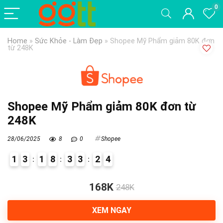
0
Home
»
Sức Khỏe - Làm Đẹp
»
Shopee Mỹ Phẩm giảm 80K đơn
từ 248K
Shopee Mỹ Phẩm giảm 80K đơn từ
248K
28/06/2025
8
0
Shopee
1
3
1
8
3
3
2
4
4
168K
248K
XEM NGAY