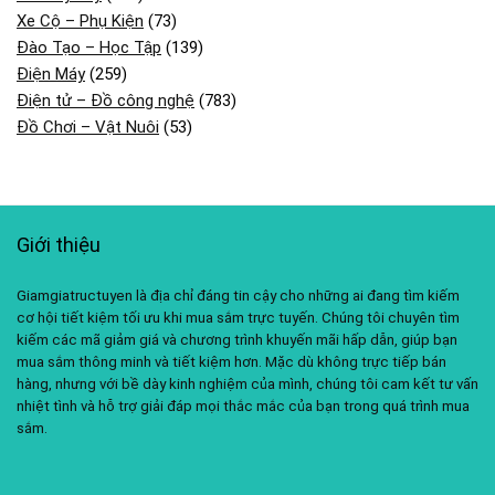
Xe Cộ – Phụ Kiện
(73)
Đào Tạo – Học Tập
(139)
Điện Máy
(259)
Điện tử – Đồ công nghệ
(783)
Đồ Chơi – Vật Nuôi
(53)
Giới thiệu
Giamgiatructuyen là địa chỉ đáng tin cậy cho những ai đang tìm kiếm
cơ hội tiết kiệm tối ưu khi mua sắm trực tuyến. Chúng tôi chuyên tìm
kiếm các mã giảm giá và chương trình khuyến mãi hấp dẫn, giúp bạn
mua sắm thông minh và tiết kiệm hơn. Mặc dù không trực tiếp bán
hàng, nhưng với bề dày kinh nghiệm của mình, chúng tôi cam kết tư vấn
nhiệt tình và hỗ trợ giải đáp mọi thắc mắc của bạn trong quá trình mua
sắm.