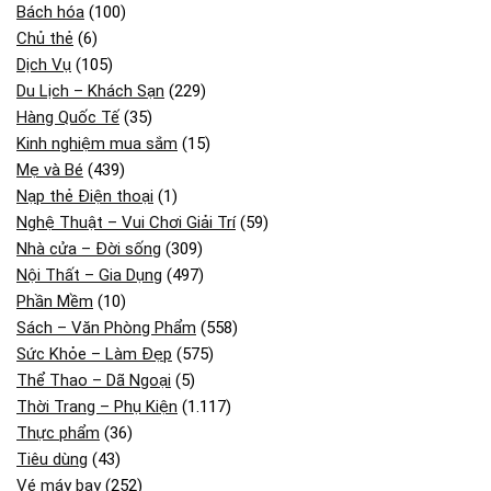
Bách hóa
(100)
Chủ thẻ
(6)
Dịch Vụ
(105)
Du Lịch – Khách Sạn
(229)
Hàng Quốc Tế
(35)
Kinh nghiệm mua sắm
(15)
Mẹ và Bé
(439)
Nạp thẻ Điện thoại
(1)
Nghệ Thuật – Vui Chơi Giải Trí
(59)
Nhà cửa – Đời sống
(309)
Nội Thất – Gia Dụng
(497)
Phần Mềm
(10)
Sách – Văn Phòng Phẩm
(558)
Sức Khỏe – Làm Đẹp
(575)
Thể Thao – Dã Ngoại
(5)
Thời Trang – Phụ Kiện
(1.117)
Thực phẩm
(36)
Tiêu dùng
(43)
Vé máy bay
(252)