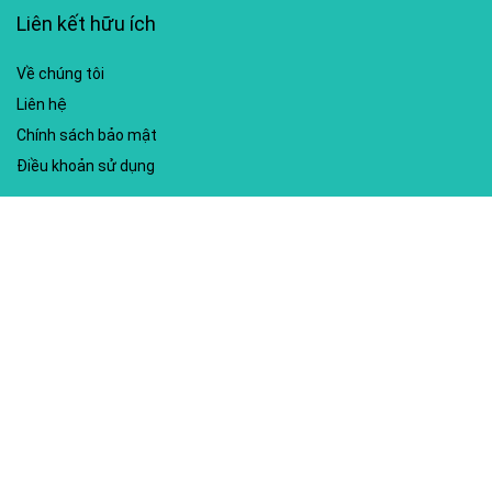
Liên kết hữu ích
Về chúng tôi
Liên hệ
Chính sách bảo mật
Điều khoản sử dụng
My account
Hướng dẫn sử dụng
Sitemap
Mã giảm giá nổi bật
Nhà xuất bản Kim Đồng
Shopee