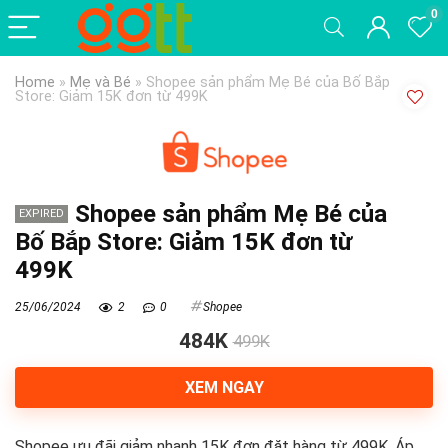
0
Home
»
Mẹ và Bé
»
Shopee sản phẩm Mẹ Bé của Bố Bắp
Store: Giảm 15K đơn từ 499K
Shopee sản phẩm Mẹ Bé của
EXPIRED
Bố Bắp Store: Giảm 15K đơn từ
499K
25/06/2024
2
0
Shopee
484K
499K
XEM NGAY
Shopee ưu đãi giảm nhanh 15K đơn đặt hàng từ 499K. Áp