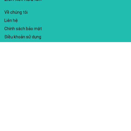
Về chúng tôi
Liên hệ
Chính sách bảo mật
Điều khoản sử dụng
My account
Hướng dẫn sử dụng
Sitemap
Mã giảm giá nổi bật
Nhà xuất bản Kim Đồng
Shopee
Lazada