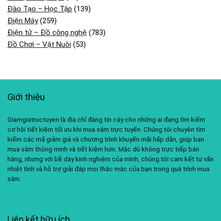
Đào Tạo – Học Tập
(139)
Điện Máy
(259)
Điện tử – Đồ công nghệ
(783)
Đồ Chơi – Vật Nuôi
(53)
Giới thiệu
Giamgiatructuyen là địa chỉ đáng tin cậy cho những ai đang tìm kiếm
cơ hội tiết kiệm tối ưu khi mua sắm trực tuyến. Chúng tôi chuyên tìm
kiếm các mã giảm giá và chương trình khuyến mãi hấp dẫn, giúp bạn
mua sắm thông minh và tiết kiệm hơn. Mặc dù không trực tiếp bán
hàng, nhưng với bề dày kinh nghiệm của mình, chúng tôi cam kết tư vấn
nhiệt tình và hỗ trợ giải đáp mọi thắc mắc của bạn trong quá trình mua
sắm.
Liên kết hữu ích