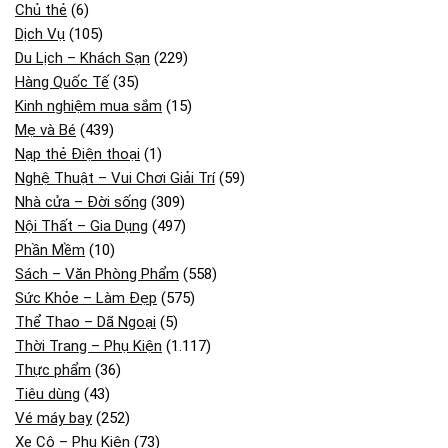
Chủ thẻ
(6)
Dịch Vụ
(105)
Du Lịch – Khách Sạn
(229)
Hàng Quốc Tế
(35)
Kinh nghiệm mua sắm
(15)
Mẹ và Bé
(439)
Nạp thẻ Điện thoại
(1)
Nghệ Thuật – Vui Chơi Giải Trí
(59)
Nhà cửa – Đời sống
(309)
Nội Thất – Gia Dụng
(497)
Phần Mềm
(10)
Sách – Văn Phòng Phẩm
(558)
Sức Khỏe – Làm Đẹp
(575)
Thể Thao – Dã Ngoại
(5)
Thời Trang – Phụ Kiện
(1.117)
Thực phẩm
(36)
Tiêu dùng
(43)
Vé máy bay
(252)
Xe Cộ – Phụ Kiện
(73)