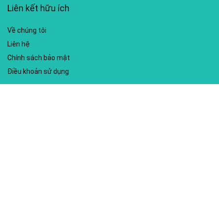
Liên kết hữu ích
Về chúng tôi
Liên hệ
Chính sách bảo mật
Điều khoản sử dụng
My account
Hướng dẫn sử dụng
Sitemap
Mã giảm giá nổi bật
Nhà xuất bản Kim Đồng
Shopee