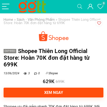
0
Home
»
Sách - Văn Phòng Phẩm
»
Shopee Thiên Long Official
Store: Hoàn 70K đơn đặt hàng từ 699K
Shopee Thiên Long Official
EXPIRED
Store: Hoàn 70K đơn đặt hàng từ
699K
13/06/2024
3
0
Shopee
629K
699K
XEM NGAY
Shopee ưu đãi giảm nhanh 70K đơn đặt hàng từ 699K. Mã