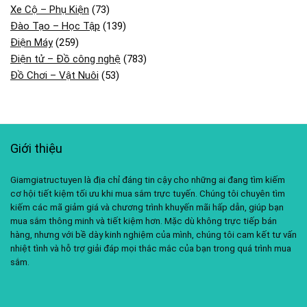
Xe Cộ – Phụ Kiện
(73)
Đào Tạo – Học Tập
(139)
Điện Máy
(259)
Điện tử – Đồ công nghệ
(783)
Đồ Chơi – Vật Nuôi
(53)
Giới thiệu
Giamgiatructuyen là địa chỉ đáng tin cậy cho những ai đang tìm kiếm
cơ hội tiết kiệm tối ưu khi mua sắm trực tuyến. Chúng tôi chuyên tìm
kiếm các mã giảm giá và chương trình khuyến mãi hấp dẫn, giúp bạn
mua sắm thông minh và tiết kiệm hơn. Mặc dù không trực tiếp bán
hàng, nhưng với bề dày kinh nghiệm của mình, chúng tôi cam kết tư vấn
nhiệt tình và hỗ trợ giải đáp mọi thắc mắc của bạn trong quá trình mua
sắm.