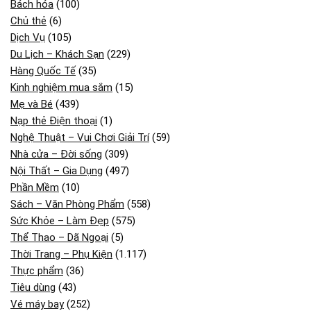
Bách hóa
(100)
Chủ thẻ
(6)
Dịch Vụ
(105)
Du Lịch – Khách Sạn
(229)
Hàng Quốc Tế
(35)
Kinh nghiệm mua sắm
(15)
Mẹ và Bé
(439)
Nạp thẻ Điện thoại
(1)
Nghệ Thuật – Vui Chơi Giải Trí
(59)
Nhà cửa – Đời sống
(309)
Nội Thất – Gia Dụng
(497)
Phần Mềm
(10)
Sách – Văn Phòng Phẩm
(558)
Sức Khỏe – Làm Đẹp
(575)
Thể Thao – Dã Ngoại
(5)
Thời Trang – Phụ Kiện
(1.117)
Thực phẩm
(36)
Tiêu dùng
(43)
Vé máy bay
(252)