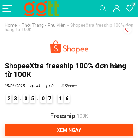
0
Home
»
Thời Trang - Phụ Kiện
»
ShopeeXtra freeship 100% đơn
hàng từ 100K
ShopeeXtra freeship 100% đơn hàng
từ 100K
05/08/2025
41
0
Shopee
2
3
0
5
0
7
1
5
6
Freeship
100K
XEM NGAY