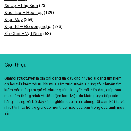
Xe Cộ – Phụ Kiện
(73)
Đào Tạo – Học Tập
(139)
Điện Máy
(259)
Điện tử – Đồ công nghệ
(783)
Đồ Chơi – Vật Nuôi
(53)
Giới thiệu
Giamgiatructuyen là địa chỉ đáng tin cậy cho những ai đang tìm kiếm
cơ hội tiết kiệm tối ưu khi mua sắm trực tuyến. Chúng tôi chuyên tìm
kiếm các mã giảm giá và chương trình khuyến mãi hấp dẫn, giúp bạn
mua sắm thông minh và tiết kiệm hơn. Mặc dù không trực tiếp bán
hàng, nhưng với bề dày kinh nghiệm của mình, chúng tôi cam kết tư vấn
nhiệt tình và hỗ trợ giải đáp mọi thắc mắc của bạn trong quá trình mua
sắm.