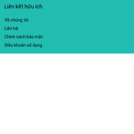
Liên kết hữu ích
Về chúng tôi
Liên hệ
Chính sách bảo mật
Điều khoản sử dụng
My account
Hướng dẫn sử dụng
Sitemap
Mã giảm giá nổi bật
Nhà xuất bản Kim Đồng
Shopee