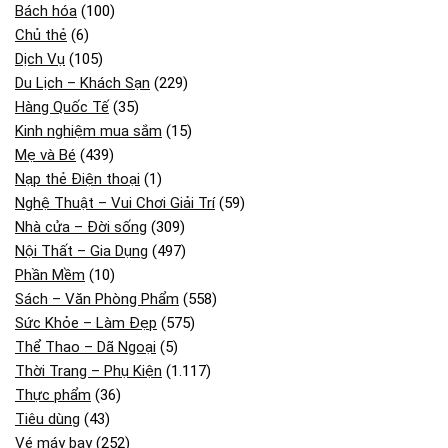
Bách hóa
(100)
Chủ thẻ
(6)
Dịch Vụ
(105)
Du Lịch – Khách Sạn
(229)
Hàng Quốc Tế
(35)
Kinh nghiệm mua sắm
(15)
Mẹ và Bé
(439)
Nạp thẻ Điện thoại
(1)
Nghệ Thuật – Vui Chơi Giải Trí
(59)
Nhà cửa – Đời sống
(309)
Nội Thất – Gia Dụng
(497)
Phần Mềm
(10)
Sách – Văn Phòng Phẩm
(558)
Sức Khỏe – Làm Đẹp
(575)
Thể Thao – Dã Ngoại
(5)
Thời Trang – Phụ Kiện
(1.117)
Thực phẩm
(36)
Tiêu dùng
(43)
Vé máy bay
(252)