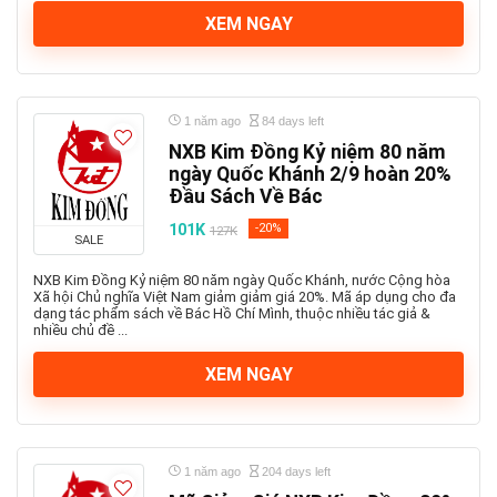
XEM NGAY
1 năm ago
84 days left
NXB Kim Đồng Kỷ niệm 80 năm
ngày Quốc Khánh 2/9 hoàn 20%
Đầu Sách Về Bác
101K
-20%
127K
SALE
NXB Kim Đồng Kỷ niệm 80 năm ngày Quốc Khánh, nước Cộng hòa
Xã hội Chủ nghĩa Việt Nam giảm giảm giá 20%. Mã áp dụng cho đa
dạng tác phẩm sách về Bác Hồ Chí Mình, thuộc nhiều tác giả &
nhiều chủ đề ...
XEM NGAY
1 năm ago
204 days left