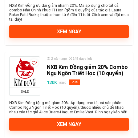
NXB Kim Đồng ưu đãi giảm nhanh 20%. Mã áp dụng cho tất cả
combo Nhà Chinh Phục Tí Hon (gồm 6 quyển) của tác giả Laura
Baker Fatti Burke, thuộc nhóm từ 6 đến 11 tuổi. Click xem và đặt mua
tại đây!
XEM NGAY
2 năm ago
145 days left
NXB Kim Đồng giảm 20% Combo
Ngụ Ngôn Triết Học (10 quyển)
120K
-20%
150K
SALE
NXB Kim Đồng tặng mã giảm 20%. Áp dụng cho tất cả sản phẩm
Combo Ngụ Ngôn Triết Học (10 quyển), thuộc nhiều chủ đề khác
nhau của tác giả Alice Briere-Haquet Émilie Vast. Rinh ngay kẻo hết!
XEM NGAY