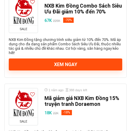
NXB Kim Đồng Combo Sách Siêu
Ưu Đãi giảm 10% đến 70%
67K
-70%
225K
SALE
NXB Kim Đồng tặng chương trình siêu giảm từ 10% đến 70%. Mã áp
dụng cho đa dạng sản phẩm Combo Sách Siêu Ưu Đãi, thuộc nhiều
tác giả & nhiều chủ đề khác nhau. Cơ hội vàng, săn hàng ngay kẻo
hết!
XEM NGAY
1 năm ago
388 days left
Mã giảm giá NXB Kim Đồng 15%
truyện tranh Doraemon
18K
-18%
22K
SALE