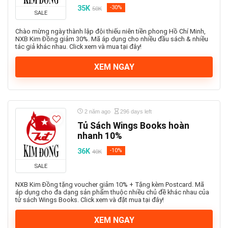
35K
-30%
50K
SALE
Chào mừng ngày thành lập đội thiếu niên tiền phong Hồ Chí Minh,
NXB Kim Đồng giảm 30%. Mã áp dụng cho nhiều đầu sách & nhiều
tác giả khác nhau. Click xem và mua tại đây!
XEM NGAY
2 năm ago
296 days left
Tủ Sách Wings Books hoàn
nhanh 10%
36K
-10%
40K
SALE
NXB Kim Đồng tặng voucher giảm 10% + Tặng kèm Postcard. Mã
áp dụng cho đa dạng sản phẩm thuộc nhiều chủ đề khác nhau của
tử sách Wings Books. Click xem và đặt mua tại đây!
XEM NGAY