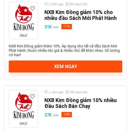
1 năm ago
204 days left
NXB Kim Đồng giảm 10% cho
nhiều đầu Sách Mới Phát Hành
31K
-11%
35K
SALE
NXB Kim Đồng giảm thêm 10%. Áp dụng cho tất cả đầu Sách Mới
Phát Hành, thuộc nhiều tác giả & nhiều chủ đề khác nhau. Số lượng
có hạn!
XEM NGAY
1 năm ago
145 days left
NXB Kim Đồng giảm 10% nhiều
Đầu Sách Bán Chạy
27K
-10%
30K
SALE