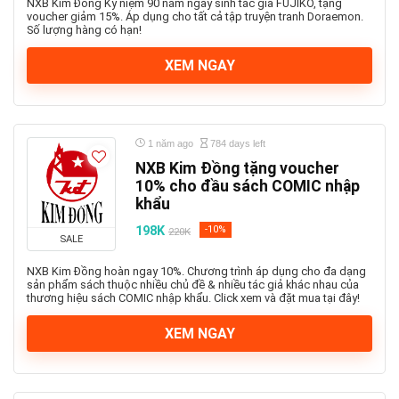
NXB Kim Đồng Kỷ niệm 90 năm ngày sinh tác giả FUJIKO, tặng
voucher giảm 15%. Áp dụng cho tất cả tập truyện tranh Doraemon.
Số lượng hàng có hạn!
XEM NGAY
1 năm ago
784 days left
NXB Kim Đồng tặng voucher
10% cho đầu sách COMIC nhập
khẩu
198K
-10%
220K
SALE
NXB Kim Đồng hoàn ngay 10%. Chương trình áp dụng cho đa dạng
sản phẩm sách thuộc nhiều chủ đề & nhiều tác giả khác nhau của
thương hiệu sách COMIC nhập khẩu. Click xem và đặt mua tại đây!
XEM NGAY