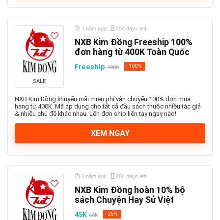
1 năm ago
204 days left
NXB Kim Đồng Freeship 100%
đơn hàng từ 400K Toàn Quốc
Freeship
-100%
400K
SALE
NXB Kim Đồng khuyến mãi miễn phí vận chuyển 100% đơn mua
hàng từ 400K. Mã áp dụng cho tất cả đầu sách thuộc nhiều tác giả
& nhiều chủ đề khác nhau. Lên đơn ship liền tay ngay nào!
XEM NGAY
1 năm ago
204 days left
NXB Kim Đồng hoàn 10% bộ
sách Chuyện Hay Sử Việt
45K
-25%
60K