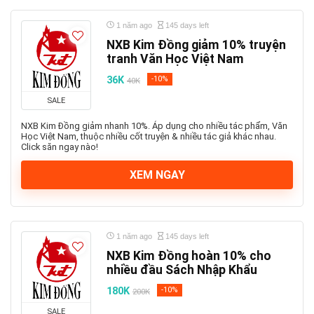
1 năm ago
145 days left
NXB Kim Đồng giảm 10% truyện
tranh Văn Học Việt Nam
36K
-10%
40K
SALE
NXB Kim Đồng giảm nhanh 10%. Áp dụng cho nhiều tác phẩm, Văn
Học Việt Nam, thuộc nhiều cốt truyện & nhiều tác giả khác nhau.
Click săn ngay nào!
XEM NGAY
1 năm ago
145 days left
NXB Kim Đồng hoàn 10% cho
nhiều đầu Sách Nhập Khẩu
180K
-10%
200K
SALE