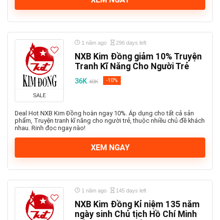
1 năm ago
296 days left
NXB Kim Đồng giảm 10% Truyện
Tranh Kĩ Năng Cho Người Trẻ
36K
-10%
40K
SALE
Deal Hot NXB Kim Đồng hoàn ngay 10%. Áp dụng cho tất cả sản
phẩm, Truyện tranh kĩ năng cho người trẻ, thuộc nhiều chủ đề khách
nhau. Rinh đọc ngay nào!
XEM NGAY
1 năm ago
145 days left
NXB Kim Đồng Kỉ niệm 135 năm
ngày sinh Chủ tịch Hồ Chí Minh