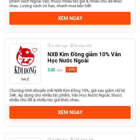
phẩm Sách Ngoại Văn, thuộc nhiều tác giả & nhiều chủ đề khác
nhau. Lượng sách có hạn, nhanh mua kẻo hết!
XEM NGAY
2 năm ago
53 days left
NXB Kim Đồng giảm 10% Văn
Học Nước Ngoài
54K
-10%
60K
SALE
Chương trình khuyến mãi NXB Kim Đồng 10%, giá sau giảm chỉ từ
54K. Áp dụng cho nhiều tác phẩm, Văn Học Nước Ngoài, thuộc
nhiều chủ đề & nhiều tác giả khác nhau.
XEM NGAY
2 năm ago
145 days left