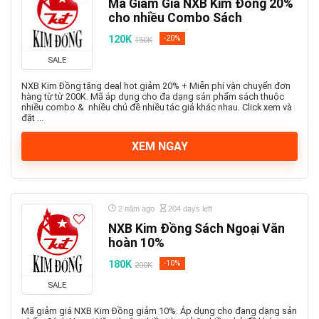
Mã Giảm Giá NXB Kim Đồng 20%
cho nhiều Combo Sách
120K
-20%
150K
SALE
NXB Kim Đồng tặng deal hot giảm 20% + Miễn phí vận chuyển đơn
hàng từ từ 200K. Mã áp dụng cho đa dạng sản phẩm sách thuộc
nhiều combo & nhiều chủ đề nhiều tác giả khác nhau. Click xem và
đặt ...
XEM NGAY
2 năm ago
204 days left
NXB Kim Đồng Sách Ngoại Văn
hoàn 10%
180K
-10%
200K
SALE
Mã giảm giá NXB Kim Đồng giảm 10%. Áp dụng cho đang dạng sản