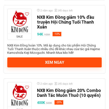
2 năm ago
145 days left
NXB Kim Đồng giảm 10% đầu
truyện Hội Chứng Tuổi Thanh
Xuân
94K
-10%
105K
SALE
NXB Kim Đồng hoàn 10%. Mã áp dụng cho tác phẩm Hội Chứng
Tuổi Thanh Xuân thuộc nhiều chủ đề khác nhau của tác giả Hajime
Kamoshida Keji Mizoguchi. Nhanh Mua kẻo hết!
XEM NGAY
2 năm ago
145 days left
NXB Kim Đồng giảm 20% Combo
Danh Tác Muôn Thuở (10 quyển)
400K
-20%
500K