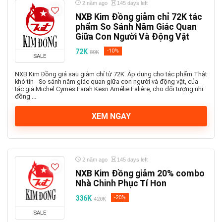
2 năm ago
145 days left
NXB Kim Đồng giảm chỉ 72K tác
phẩm So Sánh Năm Giác Quan
Giữa Con Người Và Động Vật
72K
-10%
80K
SALE
NXB Kim Đồng giá sau giảm chỉ từ 72K. Áp dụng cho tác phẩm Thật
khó tin - So sánh năm giác quan giữa con người và động vật, của
tác giả Michel Cymes Farah Kesri Amélie Falière, cho đối tượng nhi
đồng ...
XEM NGAY
2 năm ago
145 days left
NXB Kim Đồng giảm 20% combo
Nhà Chinh Phục Tí Hon
336K
-20%
420K
SALE