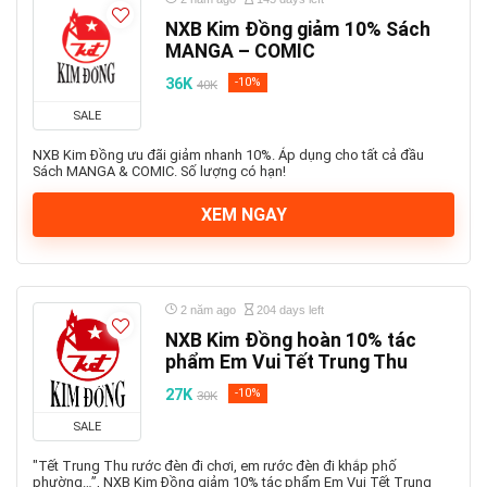
NXB Kim Đồng giảm 10% Sách
MANGA – COMIC
36K
-10%
40K
SALE
NXB Kim Đồng ưu đãi giảm nhanh 10%. Áp dụng cho tất cả đầu
Sách MANGA & COMIC. Số lượng có hạn!
XEM NGAY
2 năm ago
204 days left
NXB Kim Đồng hoàn 10% tác
phẩm Em Vui Tết Trung Thu
27K
-10%
30K
SALE
"Tết Trung Thu rước đèn đi chơi, em rước đèn đi khắp phố
phường…”, NXB Kim Đồng giảm 10% tác phẩm Em Vui Tết Trung