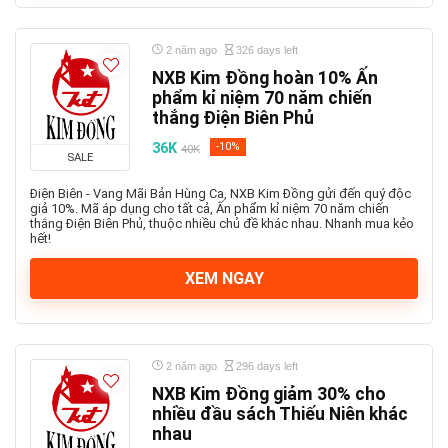
2 năm ago
326 days left
NXB Kim Đồng hoàn 10% Ấn
phẩm kỉ niệm 70 năm chiến
thắng Điện Biên Phủ
36K
-10%
40K
SALE
Điện Biên - Vang Mãi Bản Hùng Ca, NXB Kim Đồng gửi đến quý độc
giả 10%. Mã áp dụng cho tất cả, Ấn phẩm kỉ niệm 70 năm chiến
thắng Điện Biên Phủ, thuộc nhiều chủ đề khác nhau. Nhanh mua kẻo
hết!
XEM NGAY
2 năm ago
296 days left
NXB Kim Đồng giảm 30% cho
nhiều đầu sách Thiếu Niên khác
nhau