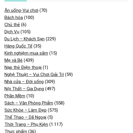
Ăn uống-Vui chơi
(70)
Bách hóa
(100)
Chủ thẻ
(6)
Dịch Vụ
(105)
Du Lịch – Khách Sạn
(229)
Hàng Quốc Tế
(35)
Kinh nghiệm mua sắm
(15)
Mẹ và Bé
(439)
Nạp thẻ Điện thoại
(1)
Nghệ Thuật – Vui Chơi Giải Trí
(59)
Nhà cửa – Đời sống
(309)
Nội Thất – Gia Dụng
(497)
Phần Mềm
(10)
Sách – Văn Phòng Phẩm
(558)
Sức Khỏe – Làm Đẹp
(575)
Thể Thao – Dã Ngoại
(5)
Thời Trang – Phụ Kiện
(1.117)
Thực phẩm
(36)