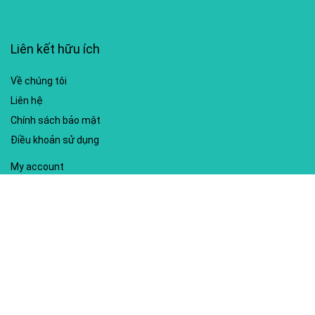
Liên kết hữu ích
Về chúng tôi
Liên hệ
Chính sách bảo mật
Điều khoản sử dụng
My account
Hướng dẫn sử dụng
Sitemap
Mã giảm giá nổi bật