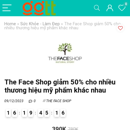
0
Home
»
Sức Khỏe - Làm Đẹp
»
The Face Shop giảm 50% cho
nhiều thương hiệu mỹ phẩm khác nhau
The Face Shop giảm 50% cho nhiều
thương hiệu mỹ phẩm khác nhau
09/12/2023
0
THE FACE SHOP
1
6
1
9
4
5
1
5
6
7
390K
780K