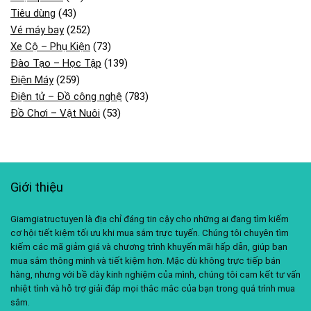
Tiêu dùng
(43)
Vé máy bay
(252)
Xe Cộ – Phụ Kiện
(73)
Đào Tạo – Học Tập
(139)
Điện Máy
(259)
Điện tử – Đồ công nghệ
(783)
Đồ Chơi – Vật Nuôi
(53)
Giới thiệu
Giamgiatructuyen là địa chỉ đáng tin cậy cho những ai đang tìm kiếm
cơ hội tiết kiệm tối ưu khi mua sắm trực tuyến. Chúng tôi chuyên tìm
kiếm các mã giảm giá và chương trình khuyến mãi hấp dẫn, giúp bạn
mua sắm thông minh và tiết kiệm hơn. Mặc dù không trực tiếp bán
hàng, nhưng với bề dày kinh nghiệm của mình, chúng tôi cam kết tư vấn
nhiệt tình và hỗ trợ giải đáp mọi thắc mắc của bạn trong quá trình mua
sắm.