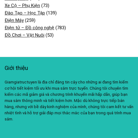
Xe Cộ – Phụ Kiện
(73)
Đào Tạo – Học Tập
(139)
Điện Máy
(259)
Điện tử – Đồ công nghệ
(783)
Đồ Chơi – Vật Nuôi
(53)
Giới thiệu
Giamgiatructuyen là địa chỉ đáng tin cậy cho những ai đang tìm kiếm
cơ hội tiết kiệm tối ưu khi mua sắm trực tuyến. Chúng tôi chuyên tìm
kiếm các mã giảm giá và chương trình khuyến mãi hấp dẫn, giúp bạn
mua sắm thông minh và tiết kiệm hơn. Mặc dù không trực tiếp bán
hàng, nhưng với bề dày kinh nghiệm của mình, chúng tôi cam kết tư vấn
nhiệt tình và hỗ trợ giải đáp mọi thắc mắc của bạn trong quá trình mua
sắm.