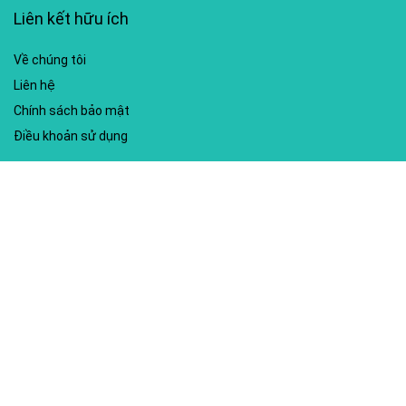
Liên kết hữu ích
Về chúng tôi
Liên hệ
Chính sách bảo mật
Điều khoản sử dụng
My account
Hướng dẫn sử dụng
Sitemap
Mã giảm giá nổi bật
Nhà xuất bản Kim Đồng
Shopee