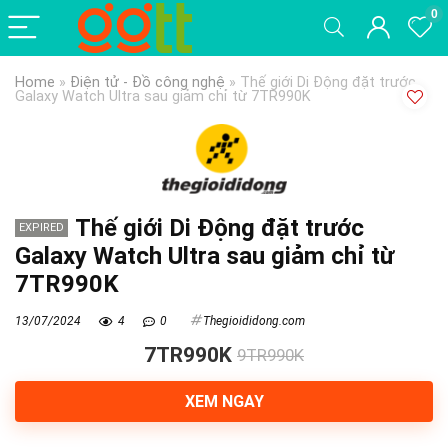
0
Home
»
Điện tử - Đồ công nghệ
»
Thế giới Di Động đặt trước
Galaxy Watch Ultra sau giảm chỉ từ 7TR990K
Thế giới Di Động đặt trước
EXPIRED
Galaxy Watch Ultra sau giảm chỉ từ
7TR990K
13/07/2024
4
0
Thegioididong.com
7TR990K
9TR990K
XEM NGAY