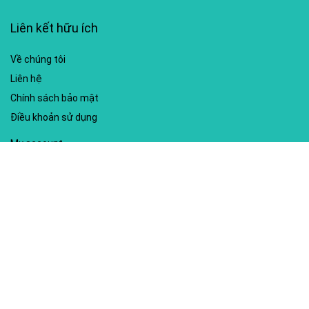
Liên kết hữu ích
Về chúng tôi
Liên hệ
Chính sách bảo mật
Điều khoản sử dụng
My account
Hướng dẫn sử dụng
Sitemap
Mã giảm giá nổi bật
Nhà xuất bản Kim Đồng