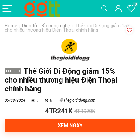
0
Home
»
Điện tử - Đồ công nghệ
»
Thế Giới Di Động giảm 15%
cho nhiều thương hiệu Điện Thoại chính hãng
Thế Giới Di Động giảm 15%
EXPIRED
cho nhiều thương hiệu Điện Thoại
chính hãng
06/08/2024
1
0
Thegioididong.com
4TR241K
4TR990K
XEM NGAY