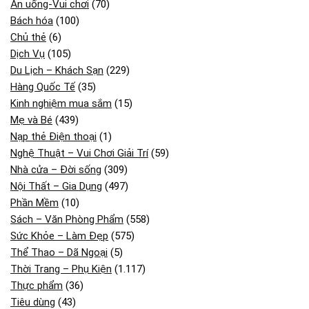
Ăn uống-Vui chơi
(70)
Bách hóa
(100)
Chủ thẻ
(6)
Dịch Vụ
(105)
Du Lịch – Khách Sạn
(229)
Hàng Quốc Tế
(35)
Kinh nghiệm mua sắm
(15)
Mẹ và Bé
(439)
Nạp thẻ Điện thoại
(1)
Nghệ Thuật – Vui Chơi Giải Trí
(59)
Nhà cửa – Đời sống
(309)
Nội Thất – Gia Dụng
(497)
Phần Mềm
(10)
Sách – Văn Phòng Phẩm
(558)
Sức Khỏe – Làm Đẹp
(575)
Thể Thao – Dã Ngoại
(5)
Thời Trang – Phụ Kiện
(1.117)
Thực phẩm
(36)
Tiêu dùng
(43)