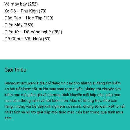
Vé máy bay
(252)
Xe Cộ – Phụ Kiện
(73)
Đào Tạo – Học Tập
(139)
Điện Máy
(259)
Điện tử – Đồ công nghệ
(783)
Đồ Chơi – Vật Nuôi
(53)
Giới thiệu
Giamgiatructuyen là địa chỉ đáng tin cậy cho những ai đang tìm kiếm
cơ hội tiết kiệm tối ưu khi mua sắm trực tuyến. Chúng tôi chuyên tìm
kiếm các mã giảm giá và chương trình khuyến mãi hấp dẫn, giúp bạn
mua sắm thông minh và tiết kiệm hơn. Mặc dù không trực tiếp bán
hàng, nhưng với bề dày kinh nghiệm của mình, chúng tôi cam kết tư vấn
nhiệt tình và hỗ trợ giải đáp mọi thắc mắc của bạn trong quá trình mua
sắm.