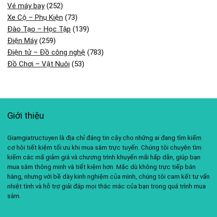
Vé máy bay
(252)
Xe Cộ – Phụ Kiện
(73)
Đào Tạo – Học Tập
(139)
Điện Máy
(259)
Điện tử – Đồ công nghệ
(783)
Đồ Chơi – Vật Nuôi
(53)
Giới thiệu
Giamgiatructuyen là địa chỉ đáng tin cậy cho những ai đang tìm kiếm
cơ hội tiết kiệm tối ưu khi mua sắm trực tuyến. Chúng tôi chuyên tìm
kiếm các mã giảm giá và chương trình khuyến mãi hấp dẫn, giúp bạn
mua sắm thông minh và tiết kiệm hơn. Mặc dù không trực tiếp bán
hàng, nhưng với bề dày kinh nghiệm của mình, chúng tôi cam kết tư vấn
nhiệt tình và hỗ trợ giải đáp mọi thắc mắc của bạn trong quá trình mua
sắm.