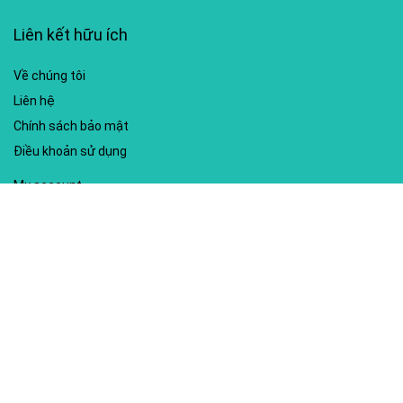
Liên kết hữu ích
Về chúng tôi
Liên hệ
Chính sách bảo mật
Điều khoản sử dụng
My account
Hướng dẫn sử dụng
Sitemap
Mã giảm giá nổi bật
Nhà xuất bản Kim Đồng