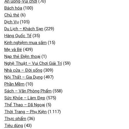
Ăn uống-Vui chơi
(70)
Bách hóa
(100)
Chủ thẻ
(6)
Dịch Vụ
(105)
Du Lịch – Khách Sạn
(229)
Hàng Quốc Tế
(35)
Kinh nghiệm mua sắm
(15)
Mẹ và Bé
(439)
Nạp thẻ Điện thoại
(1)
Nghệ Thuật – Vui Chơi Giải Trí
(59)
Nhà cửa – Đời sống
(309)
Nội Thất – Gia Dụng
(497)
Phần Mềm
(10)
Sách – Văn Phòng Phẩm
(558)
Sức Khỏe – Làm Đẹp
(575)
Thể Thao – Dã Ngoại
(5)
Thời Trang – Phụ Kiện
(1.117)
Thực phẩm
(36)
Tiêu dùng
(43)