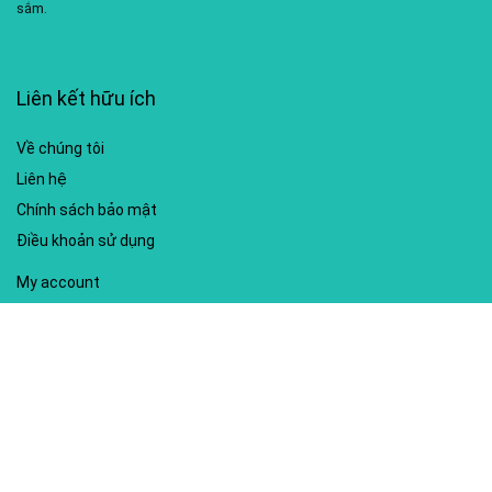
sắm.
Liên kết hữu ích
Về chúng tôi
Liên hệ
Chính sách bảo mật
Điều khoản sử dụng
My account
Hướng dẫn sử dụng
Sitemap
Mã giảm giá nổi bật