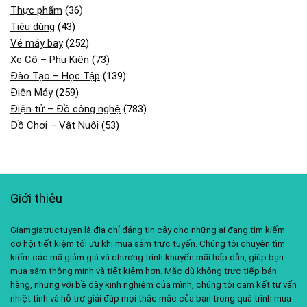
Thực phẩm
(36)
Tiêu dùng
(43)
Vé máy bay
(252)
Xe Cộ – Phụ Kiện
(73)
Đào Tạo – Học Tập
(139)
Điện Máy
(259)
Điện tử – Đồ công nghệ
(783)
Đồ Chơi – Vật Nuôi
(53)
Giới thiệu
Giamgiatructuyen là địa chỉ đáng tin cậy cho những ai đang tìm kiếm
cơ hội tiết kiệm tối ưu khi mua sắm trực tuyến. Chúng tôi chuyên tìm
kiếm các mã giảm giá và chương trình khuyến mãi hấp dẫn, giúp bạn
mua sắm thông minh và tiết kiệm hơn. Mặc dù không trực tiếp bán
hàng, nhưng với bề dày kinh nghiệm của mình, chúng tôi cam kết tư vấn
nhiệt tình và hỗ trợ giải đáp mọi thắc mắc của bạn trong quá trình mua