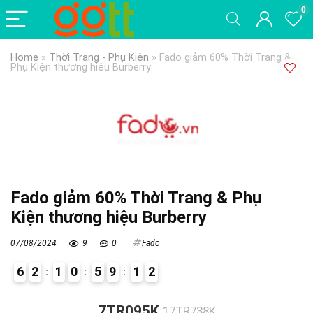
0
Home
»
Thời Trang - Phụ Kiện
»
Fado giảm 60% Thời Trang &
Phụ Kiện thương hiệu Burberry
Fado giảm 60% Thời Trang & Phụ
Kiện thương hiệu Burberry
07/08/2024
9
0
Fado
6
2
1
0
5
9
1
1
2
9
7TR095K
17TR738K