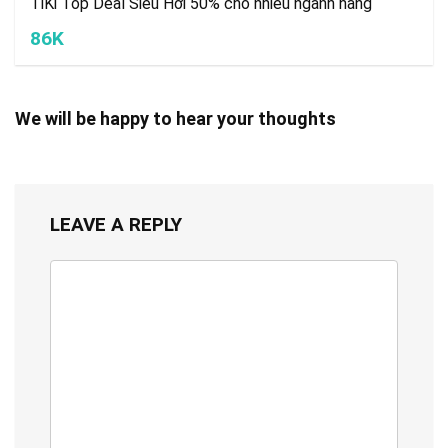
TiKi Top Deal Siêu Hời 50% cho nhiều ngành hàng
86K
We will be happy to hear your thoughts
LEAVE A REPLY