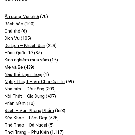
Ăn uống-Vui chơi
(70)
Bách hóa
(100)
Chủ thẻ
(6)
Dịch Vụ
(105)
Du Lịch – Khách Sạn
(229)
Hàng Quốc Tế
(35)
Kinh nghiệm mua sắm
(15)
Mẹ và Bé
(439)
Nạp thẻ Điện thoại
(1)
Nghệ Thuật – Vui Chơi Giải Trí
(59)
Nhà cửa – Đời sống
(309)
Nội Thất – Gia Dụng
(497)
Phần Mềm
(10)
Sách – Văn Phòng Phẩm
(558)
Sức Khỏe – Làm Đẹp
(575)
Thể Thao – Dã Ngoại
(5)
Thời Trang – Phụ Kiện
(1.117)