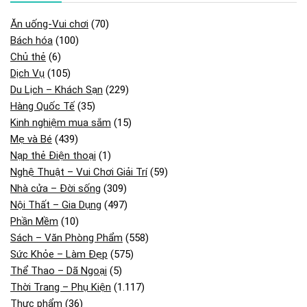
Ăn uống-Vui chơi
(70)
Bách hóa
(100)
Chủ thẻ
(6)
Dịch Vụ
(105)
Du Lịch – Khách Sạn
(229)
Hàng Quốc Tế
(35)
Kinh nghiệm mua sắm
(15)
Mẹ và Bé
(439)
Nạp thẻ Điện thoại
(1)
Nghệ Thuật – Vui Chơi Giải Trí
(59)
Nhà cửa – Đời sống
(309)
Nội Thất – Gia Dụng
(497)
Phần Mềm
(10)
Sách – Văn Phòng Phẩm
(558)
Sức Khỏe – Làm Đẹp
(575)
Thể Thao – Dã Ngoại
(5)
Thời Trang – Phụ Kiện
(1.117)
Thực phẩm
(36)