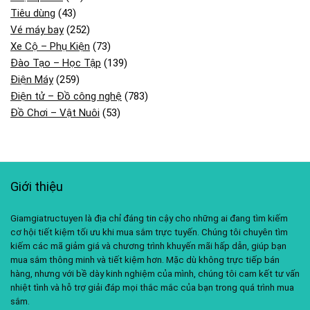
Tiêu dùng
(43)
Vé máy bay
(252)
Xe Cộ – Phụ Kiện
(73)
Đào Tạo – Học Tập
(139)
Điện Máy
(259)
Điện tử – Đồ công nghệ
(783)
Đồ Chơi – Vật Nuôi
(53)
Giới thiệu
Giamgiatructuyen là địa chỉ đáng tin cậy cho những ai đang tìm kiếm
cơ hội tiết kiệm tối ưu khi mua sắm trực tuyến. Chúng tôi chuyên tìm
kiếm các mã giảm giá và chương trình khuyến mãi hấp dẫn, giúp bạn
mua sắm thông minh và tiết kiệm hơn. Mặc dù không trực tiếp bán
hàng, nhưng với bề dày kinh nghiệm của mình, chúng tôi cam kết tư vấn
nhiệt tình và hỗ trợ giải đáp mọi thắc mắc của bạn trong quá trình mua
sắm.