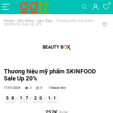
0
Home
»
Sức Khỏe - Làm Đẹp
»
Thương hiệu mỹ phẩm
SKINFOOD Sale Up 20%
Thương hiệu mỹ phẩm SKINFOOD
Sale Up 20%
17/01/2024
2
0
Beauty Box
5
8
1
7
2
0
1
0
1
0
252K
315K