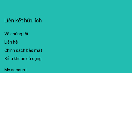
Liên kết hữu ích
Về chúng tôi
Liên hệ
Chính sách bảo mật
Điều khoản sử dụng
My account
Hướng dẫn sử dụng
Sitemap
Mã giảm giá nổi bật