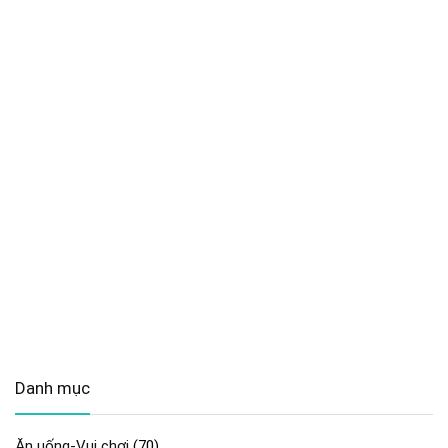
Danh mục
Ăn uống-Vui chơi
(70)