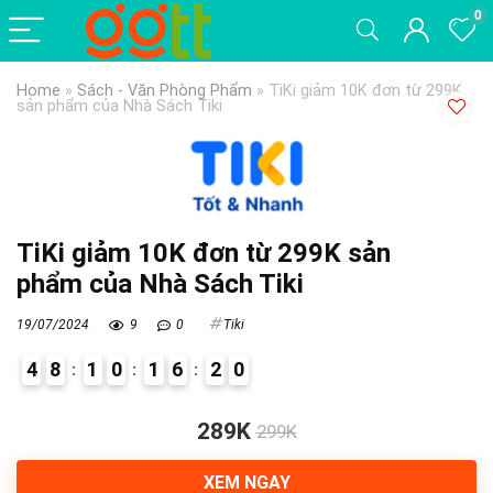
0
Home
»
Sách - Văn Phòng Phẩm
»
TiKi giảm 10K đơn từ 299K
sản phẩm của Nhà Sách Tiki
TiKi giảm 10K đơn từ 299K sản
phẩm của Nhà Sách Tiki
19/07/2024
9
0
Tiki
4
8
1
0
1
6
2
0
4
289K
299K
XEM NGAY