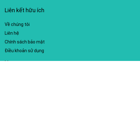
Liên kết hữu ích
Về chúng tôi
Liên hệ
Chính sách bảo mật
Điều khoản sử dụng
My account
Hướng dẫn sử dụng
Sitemap
Mã giảm giá nổi bật
Nhà xuất bản Kim Đồng
Shopee