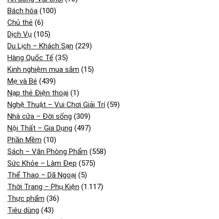
Bách hóa
(100)
Chủ thẻ
(6)
Dịch Vụ
(105)
Du Lịch – Khách Sạn
(229)
Hàng Quốc Tế
(35)
Kinh nghiệm mua sắm
(15)
Mẹ và Bé
(439)
Nạp thẻ Điện thoại
(1)
Nghệ Thuật – Vui Chơi Giải Trí
(59)
Nhà cửa – Đời sống
(309)
Nội Thất – Gia Dụng
(497)
Phần Mềm
(10)
Sách – Văn Phòng Phẩm
(558)
Sức Khỏe – Làm Đẹp
(575)
Thể Thao – Dã Ngoại
(5)
Thời Trang – Phụ Kiện
(1.117)
Thực phẩm
(36)
Tiêu dùng
(43)