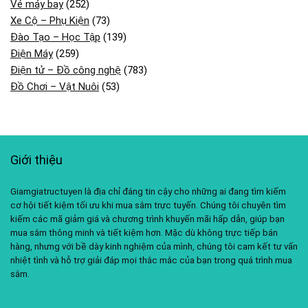
Vé máy bay
(252)
Xe Cộ – Phụ Kiện
(73)
Đào Tạo – Học Tập
(139)
Điện Máy
(259)
Điện tử – Đồ công nghệ
(783)
Đồ Chơi – Vật Nuôi
(53)
Giới thiệu
Giamgiatructuyen là địa chỉ đáng tin cậy cho những ai đang tìm kiếm
cơ hội tiết kiệm tối ưu khi mua sắm trực tuyến. Chúng tôi chuyên tìm
kiếm các mã giảm giá và chương trình khuyến mãi hấp dẫn, giúp bạn
mua sắm thông minh và tiết kiệm hơn. Mặc dù không trực tiếp bán
hàng, nhưng với bề dày kinh nghiệm của mình, chúng tôi cam kết tư vấn
nhiệt tình và hỗ trợ giải đáp mọi thắc mắc của bạn trong quá trình mua
sắm.