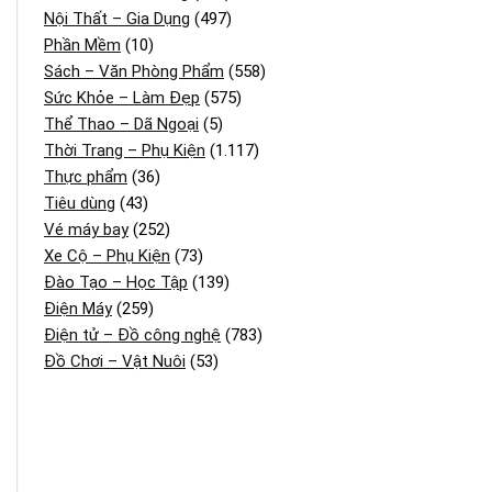
Nội Thất – Gia Dụng
(497)
Phần Mềm
(10)
Sách – Văn Phòng Phẩm
(558)
Sức Khỏe – Làm Đẹp
(575)
Thể Thao – Dã Ngoại
(5)
Thời Trang – Phụ Kiện
(1.117)
Thực phẩm
(36)
Tiêu dùng
(43)
Vé máy bay
(252)
Xe Cộ – Phụ Kiện
(73)
Đào Tạo – Học Tập
(139)
Điện Máy
(259)
Điện tử – Đồ công nghệ
(783)
Đồ Chơi – Vật Nuôi
(53)