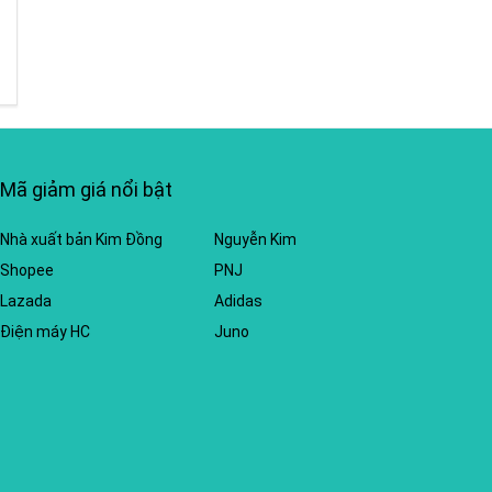
Mã giảm giá nổi bật
Nhà xuất bản Kim Đồng
Nguyễn Kim
Shopee
PNJ
Lazada
Adidas
Điện máy HC
Juno