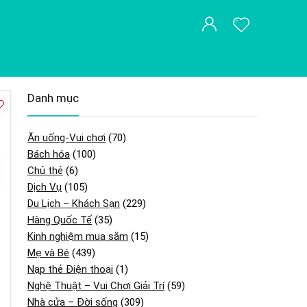
Danh mục
Ăn uống-Vui chơi
(70)
Bách hóa
(100)
Chủ thẻ
(6)
Dịch Vụ
(105)
Du Lịch – Khách Sạn
(229)
Hàng Quốc Tế
(35)
Kinh nghiệm mua sắm
(15)
Mẹ và Bé
(439)
Nạp thẻ Điện thoại
(1)
Nghệ Thuật – Vui Chơi Giải Trí
(59)
Nhà cửa – Đời sống
(309)