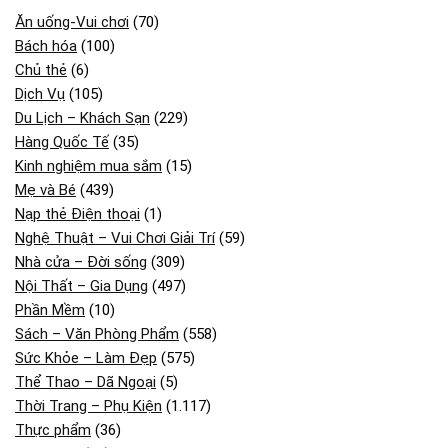
Ăn uống-Vui chơi
(70)
Bách hóa
(100)
Chủ thẻ
(6)
Dịch Vụ
(105)
Du Lịch – Khách Sạn
(229)
Hàng Quốc Tế
(35)
Kinh nghiệm mua sắm
(15)
Mẹ và Bé
(439)
Nạp thẻ Điện thoại
(1)
Nghệ Thuật – Vui Chơi Giải Trí
(59)
Nhà cửa – Đời sống
(309)
Nội Thất – Gia Dụng
(497)
Phần Mềm
(10)
Sách – Văn Phòng Phẩm
(558)
Sức Khỏe – Làm Đẹp
(575)
Thể Thao – Dã Ngoại
(5)
Thời Trang – Phụ Kiện
(1.117)
Thực phẩm
(36)