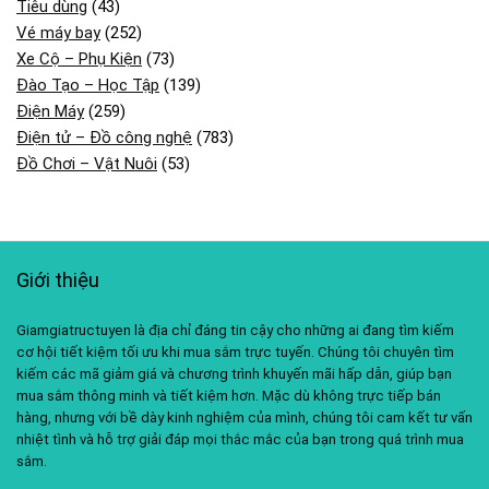
Tiêu dùng
(43)
Vé máy bay
(252)
Xe Cộ – Phụ Kiện
(73)
Đào Tạo – Học Tập
(139)
Điện Máy
(259)
Điện tử – Đồ công nghệ
(783)
Đồ Chơi – Vật Nuôi
(53)
Giới thiệu
Giamgiatructuyen là địa chỉ đáng tin cậy cho những ai đang tìm kiếm
cơ hội tiết kiệm tối ưu khi mua sắm trực tuyến. Chúng tôi chuyên tìm
kiếm các mã giảm giá và chương trình khuyến mãi hấp dẫn, giúp bạn
mua sắm thông minh và tiết kiệm hơn. Mặc dù không trực tiếp bán
hàng, nhưng với bề dày kinh nghiệm của mình, chúng tôi cam kết tư vấn
nhiệt tình và hỗ trợ giải đáp mọi thắc mắc của bạn trong quá trình mua
sắm.