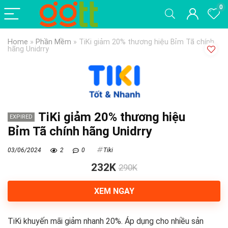
0
Home
»
Phần Mềm
»
TiKi giảm 20% thương hiệu Bỉm Tã chính
hãng Unidrry
TiKi giảm 20% thương hiệu
EXPIRED
Bỉm Tã chính hãng Unidrry
03/06/2024
2
0
Tiki
232K
290K
XEM NGAY
TiKi khuyến mãi giảm nhanh 20%. Áp dụng cho nhiều sản