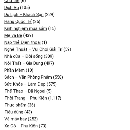
Chủ thẻ
(6)
Dịch Vụ
(105)
Du Lịch – Khách Sạn
(229)
Hàng Quốc Tế
(35)
Kinh nghiệm mua sắm
(15)
Mẹ và Bé
(439)
Nạp thẻ Điện thoại
(1)
Nghệ Thuật – Vui Chơi Giải Trí
(59)
Nhà cửa – Đời sống
(309)
Nội Thất – Gia Dụng
(497)
Phần Mềm
(10)
Sách – Văn Phòng Phẩm
(558)
Sức Khỏe – Làm Đẹp
(575)
Thể Thao – Dã Ngoại
(5)
Thời Trang – Phụ Kiện
(1.117)
Thực phẩm
(36)
Tiêu dùng
(43)
Vé máy bay
(252)
Xe Cộ – Phụ Kiện
(73)