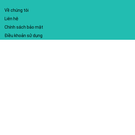
Về chúng tôi
Liên hệ
Chính sách bảo mật
Điều khoản sử dụng
My account
Hướng dẫn sử dụng
Sitemap
Mã giảm giá nổi bật
Nhà xuất bản Kim Đồng
Shopee
Lazada