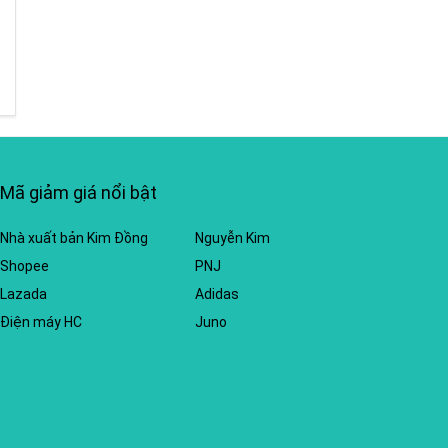
Mã giảm giá nổi bật
Nhà xuất bản Kim Đồng
Nguyễn Kim
Shopee
PNJ
Lazada
Adidas
Điện máy HC
Juno