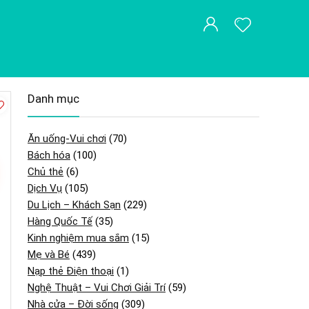
Danh mục
Ăn uống-Vui chơi
(70)
Bách hóa
(100)
Chủ thẻ
(6)
Dịch Vụ
(105)
Du Lịch – Khách Sạn
(229)
Hàng Quốc Tế
(35)
Kinh nghiệm mua sắm
(15)
Mẹ và Bé
(439)
Nạp thẻ Điện thoại
(1)
Nghệ Thuật – Vui Chơi Giải Trí
(59)
Nhà cửa – Đời sống
(309)