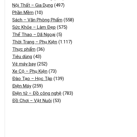
Nội Thất – Gia Dụng
(497)
Phần Mềm
(10)
Sách – Văn Phòng Phẩm
(558)
Sức Khỏe – Làm Đẹp
(575)
Thể Thao – Dã Ngoại
(5)
Thời Trang – Phụ Kiện
(1.117)
Thực phẩm
(36)
Tiêu dùng
(43)
Vé máy bay
(252)
Xe Cộ – Phụ Kiện
(73)
Đào Tạo – Học Tập
(139)
Điện Máy
(259)
Điện tử – Đồ công nghệ
(783)
Đồ Chơi – Vật Nuôi
(53)