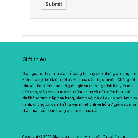
Giới thiệu
Giamgiatructuyen là địa chỉ đáng tin cậy cho những ai đang tìm
kiếm cơ hội tiết kiệm tối ưu khi mua sắm trực tuyến. Chúng tôi
chuyên tìm kiếm các mã giảm giá và chương trình khuyến mãi
hấp dẫn, giúp bạn mua sắm thông minh và tiết kiệm hơn. Mặc
dù không trực tiếp bán hàng, nhưng với bề dày kinh nghiệm của
mình, chúng tôi cam kết tư vấn nhiệt tình và hỗ trợ giải đáp mọi
thắc mắc của bạn trong quá trình mua sắm.
Copyright © 2025 Giamgiatructuyen. Mọi quyền được bảo lưu.