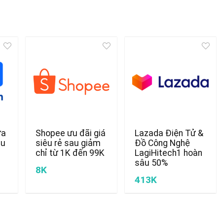
ửa
Shopee ưu đãi giá
Lazada Điện Tử &
ều
siêu rẻ sau giảm
Đồ Công Nghệ
chỉ từ 1K đến 99K
LagiHitech1 hoàn
sâu 50%
8K
413K