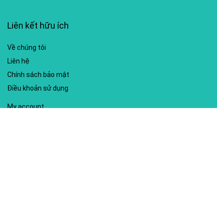
Liên kết hữu ích
Về chúng tôi
Liên hệ
Chính sách bảo mật
Điều khoản sử dụng
My account
Hướng dẫn sử dụng
Sitemap
Mã giảm giá nổi bật
Nhà xuất bản Kim Đồng