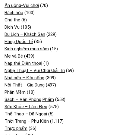
Ăn uống-Vui chơi
(70)
Bách hóa
(100)
Chủ thẻ
(6)
Dịch Vụ
(105)
Du Lịch – Khách Sạn
(229)
Hàng Quốc Tế
(35)
Kinh nghiệm mua sắm
(15)
Mẹ và Bé
(439)
Nạp thẻ Điện thoại
(1)
Nghệ Thuật – Vui Chơi Giải Trí
(59)
Nhà cửa – Đời sống
(309)
Nội Thất – Gia Dụng
(497)
Phần Mềm
(10)
Sách – Văn Phòng Phẩm
(558)
Sức Khỏe – Làm Đẹp
(575)
Thể Thao – Dã Ngoại
(5)
Thời Trang – Phụ Kiện
(1.117)
Thực phẩm
(36)