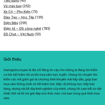
Tiêu dùng
(43)
Vé máy bay
(252)
Xe Cộ – Phụ Kiện
(73)
Đào Tạo – Học Tập
(139)
Điện Máy
(259)
Điện tử – Đồ công nghệ
(783)
Đồ Chơi – Vật Nuôi
(53)
Giới thiệu
Giamgiatructuyen là địa chỉ đáng tin cậy cho những ai đang tìm kiếm
cơ hội tiết kiệm tối ưu khi mua sắm trực tuyến. Chúng tôi chuyên tìm
kiếm các mã giảm giá và chương trình khuyến mãi hấp dẫn, giúp bạn
mua sắm thông minh và tiết kiệm hơn. Mặc dù không trực tiếp bán
hàng, nhưng với bề dày kinh nghiệm của mình, chúng tôi cam kết tư vấn
nhiệt tình và hỗ trợ giải đáp mọi thắc mắc của bạn trong quá trình mua
sắm.