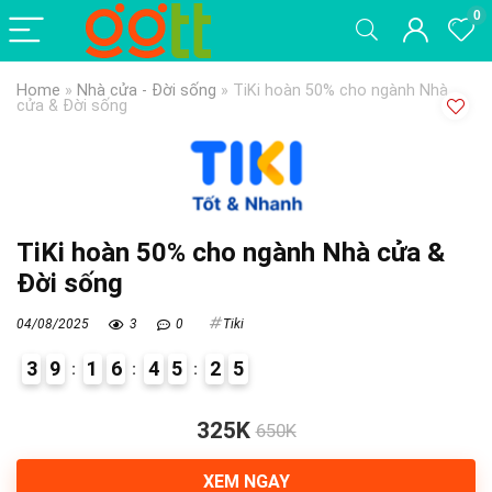
0
Home
»
Nhà cửa - Đời sống
»
TiKi hoàn 50% cho ngành Nhà
cửa & Đời sống
TiKi hoàn 50% cho ngành Nhà cửa &
Đời sống
04/08/2025
3
0
Tiki
3
9
1
6
4
5
2
4
5
8
325K
650K
XEM NGAY