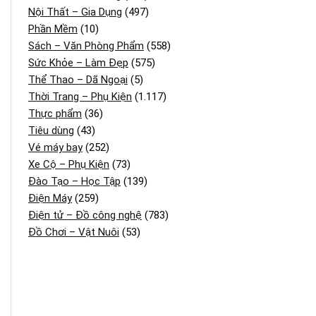
Nội Thất – Gia Dụng
(497)
Phần Mềm
(10)
Sách – Văn Phòng Phẩm
(558)
Sức Khỏe – Làm Đẹp
(575)
Thể Thao – Dã Ngoại
(5)
Thời Trang – Phụ Kiện
(1.117)
Thực phẩm
(36)
Tiêu dùng
(43)
Vé máy bay
(252)
Xe Cộ – Phụ Kiện
(73)
Đào Tạo – Học Tập
(139)
Điện Máy
(259)
Điện tử – Đồ công nghệ
(783)
Đồ Chơi – Vật Nuôi
(53)