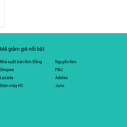
Mã giảm giá nổi bật
Nhà xuất bản Kim Đồng
Nguyễn Kim
Shopee
PNJ
Lazada
Adidas
Điện máy HC
Juno