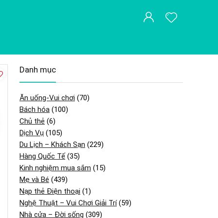
Danh mục
Ăn uống-Vui chơi
(70)
Bách hóa
(100)
Chủ thẻ
(6)
Dịch Vụ
(105)
Du Lịch – Khách Sạn
(229)
Hàng Quốc Tế
(35)
Kinh nghiệm mua sắm
(15)
Mẹ và Bé
(439)
Nạp thẻ Điện thoại
(1)
Nghệ Thuật – Vui Chơi Giải Trí
(59)
Nhà cửa – Đời sống
(309)