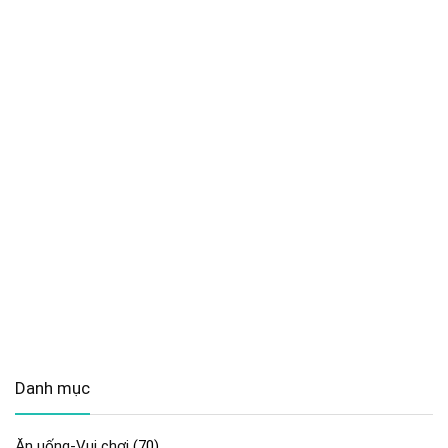
Danh mục
Ăn uống-Vui chơi
(70)