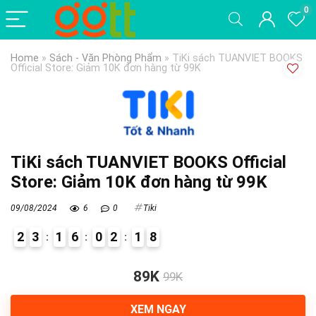
0
Home
»
Sách - Văn Phòng Phẩm
»
TiKi sách TUANVIET BOOKS
Official Store: Giảm 10K đơn hàng từ 99K
TiKi sách TUANVIET BOOKS Official
Store: Giảm 10K đơn hàng từ 99K
09/08/2024
6
0
Tiki
2
3
1
6
0
2
1
7
8
0
89K
99K
XEM NGAY