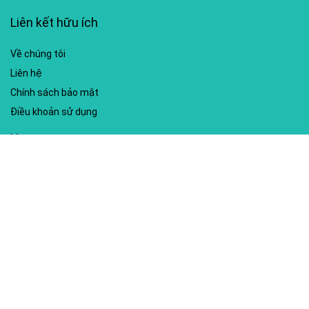
Liên kết hữu ích
Về chúng tôi
Liên hệ
Chính sách bảo mật
Điều khoản sử dụng
My account
Hướng dẫn sử dụng
Sitemap
Mã giảm giá nổi bật
Nhà xuất bản Kim Đồng
Shopee