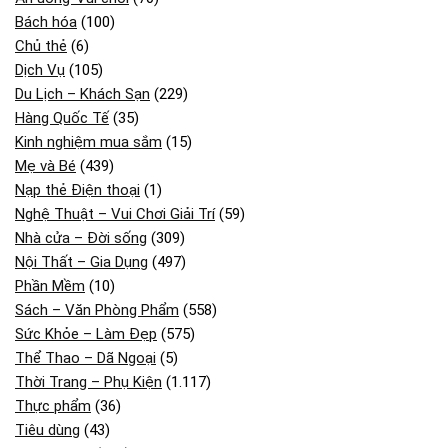
Bách hóa
(100)
Chủ thẻ
(6)
Dịch Vụ
(105)
Du Lịch – Khách Sạn
(229)
Hàng Quốc Tế
(35)
Kinh nghiệm mua sắm
(15)
Mẹ và Bé
(439)
Nạp thẻ Điện thoại
(1)
Nghệ Thuật – Vui Chơi Giải Trí
(59)
Nhà cửa – Đời sống
(309)
Nội Thất – Gia Dụng
(497)
Phần Mềm
(10)
Sách – Văn Phòng Phẩm
(558)
Sức Khỏe – Làm Đẹp
(575)
Thể Thao – Dã Ngoại
(5)
Thời Trang – Phụ Kiện
(1.117)
Thực phẩm
(36)
Tiêu dùng
(43)