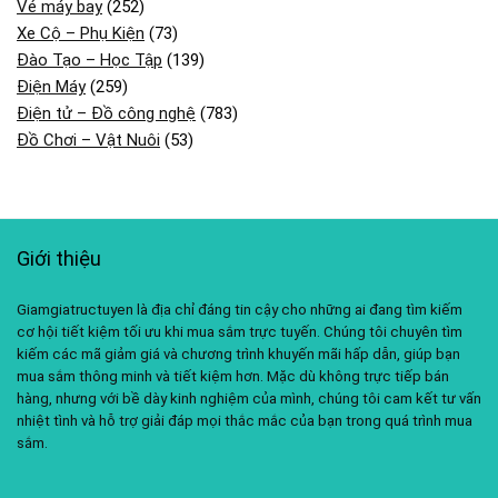
Vé máy bay
(252)
Xe Cộ – Phụ Kiện
(73)
Đào Tạo – Học Tập
(139)
Điện Máy
(259)
Điện tử – Đồ công nghệ
(783)
Đồ Chơi – Vật Nuôi
(53)
Giới thiệu
Giamgiatructuyen là địa chỉ đáng tin cậy cho những ai đang tìm kiếm
cơ hội tiết kiệm tối ưu khi mua sắm trực tuyến. Chúng tôi chuyên tìm
kiếm các mã giảm giá và chương trình khuyến mãi hấp dẫn, giúp bạn
mua sắm thông minh và tiết kiệm hơn. Mặc dù không trực tiếp bán
hàng, nhưng với bề dày kinh nghiệm của mình, chúng tôi cam kết tư vấn
nhiệt tình và hỗ trợ giải đáp mọi thắc mắc của bạn trong quá trình mua
sắm.