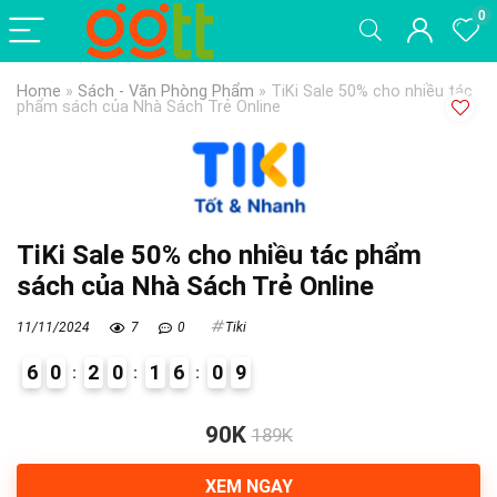
0
Home
»
Sách - Văn Phòng Phẩm
»
TiKi Sale 50% cho nhiều tác
phẩm sách của Nhà Sách Trẻ Online
TiKi Sale 50% cho nhiều tác phẩm
sách của Nhà Sách Trẻ Online
11/11/2024
7
0
Tiki
6
0
2
0
1
6
0
8
9
6
90K
189K
XEM NGAY