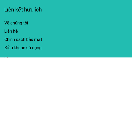
Liên kết hữu ích
Về chúng tôi
Liên hệ
Chính sách bảo mật
Điều khoản sử dụng
My account
Hướng dẫn sử dụng
Sitemap
Mã giảm giá nổi bật
Nhà xuất bản Kim Đồng
Shopee