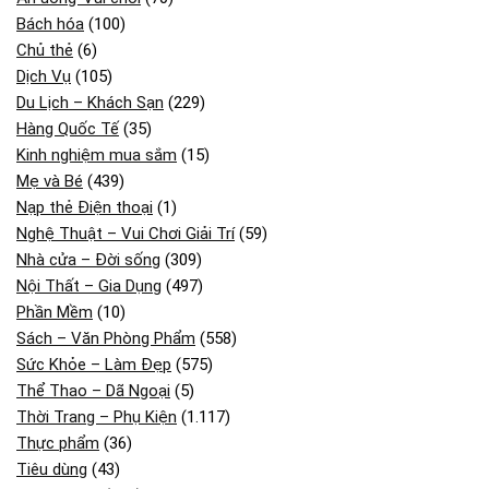
Bách hóa
(100)
Chủ thẻ
(6)
Dịch Vụ
(105)
Du Lịch – Khách Sạn
(229)
Hàng Quốc Tế
(35)
Kinh nghiệm mua sắm
(15)
Mẹ và Bé
(439)
Nạp thẻ Điện thoại
(1)
Nghệ Thuật – Vui Chơi Giải Trí
(59)
Nhà cửa – Đời sống
(309)
Nội Thất – Gia Dụng
(497)
Phần Mềm
(10)
Sách – Văn Phòng Phẩm
(558)
Sức Khỏe – Làm Đẹp
(575)
Thể Thao – Dã Ngoại
(5)
Thời Trang – Phụ Kiện
(1.117)
Thực phẩm
(36)
Tiêu dùng
(43)