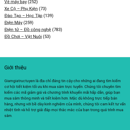
Vé máy bay
(252)
Xe Cộ – Phụ Kiện
(73)
Đào Tạo – Học Tập
(139)
Điện Máy
(259)
Điện tử – Đồ công nghệ
(783)
Đồ Chơi – Vật Nuôi
(53)
Giới thiệu
Giamgiatructuyen là địa chỉ đáng tin cậy cho những ai đang tìm kiếm
cơ hội tiết kiệm tối ưu khi mua sắm trực tuyến. Chúng tôi chuyên tìm
kiếm các mã giảm giá và chương trình khuyến mãi hấp dẫn, giúp bạn
mua sắm thông minh và tiết kiệm hơn. Mặc dù không trực tiếp bán
hàng, nhưng với bề dày kinh nghiệm của mình, chúng tôi cam kết tư vấn
nhiệt tình và hỗ trợ giải đáp mọi thắc mắc của bạn trong quá trình mua
sắm.