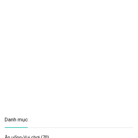
Danh mục
Ăn uống-Vui chơi
(70)