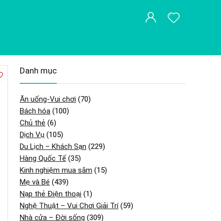
Danh mục
Ăn uống-Vui chơi
(70)
Bách hóa
(100)
Chủ thẻ
(6)
Dịch Vụ
(105)
Du Lịch – Khách Sạn
(229)
Hàng Quốc Tế
(35)
Kinh nghiệm mua sắm
(15)
Mẹ và Bé
(439)
Nạp thẻ Điện thoại
(1)
Nghệ Thuật – Vui Chơi Giải Trí
(59)
Nhà cửa – Đời sống
(309)