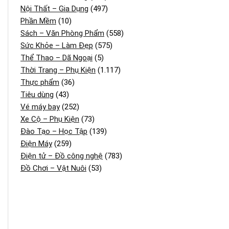
Nội Thất – Gia Dụng
(497)
Phần Mềm
(10)
Sách – Văn Phòng Phẩm
(558)
Sức Khỏe – Làm Đẹp
(575)
Thể Thao – Dã Ngoại
(5)
Thời Trang – Phụ Kiện
(1.117)
Thực phẩm
(36)
Tiêu dùng
(43)
Vé máy bay
(252)
Xe Cộ – Phụ Kiện
(73)
Đào Tạo – Học Tập
(139)
Điện Máy
(259)
Điện tử – Đồ công nghệ
(783)
Đồ Chơi – Vật Nuôi
(53)