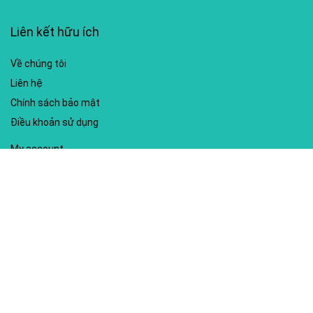
Liên kết hữu ích
Về chúng tôi
Liên hệ
Chính sách bảo mật
Điều khoản sử dụng
My account
Hướng dẫn sử dụng
Sitemap
Mã giảm giá nổi bật
Nhà xuất bản Kim Đồng