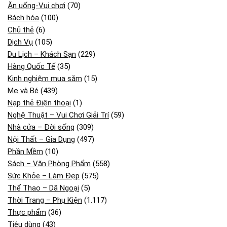
Ăn uống-Vui chơi
(70)
Bách hóa
(100)
Chủ thẻ
(6)
Dịch Vụ
(105)
Du Lịch – Khách Sạn
(229)
Hàng Quốc Tế
(35)
Kinh nghiệm mua sắm
(15)
Mẹ và Bé
(439)
Nạp thẻ Điện thoại
(1)
Nghệ Thuật – Vui Chơi Giải Trí
(59)
Nhà cửa – Đời sống
(309)
Nội Thất – Gia Dụng
(497)
Phần Mềm
(10)
Sách – Văn Phòng Phẩm
(558)
Sức Khỏe – Làm Đẹp
(575)
Thể Thao – Dã Ngoại
(5)
Thời Trang – Phụ Kiện
(1.117)
Thực phẩm
(36)
Tiêu dùng
(43)