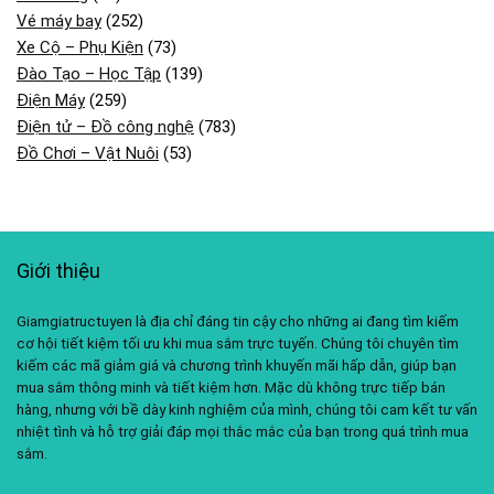
Vé máy bay
(252)
Xe Cộ – Phụ Kiện
(73)
Đào Tạo – Học Tập
(139)
Điện Máy
(259)
Điện tử – Đồ công nghệ
(783)
Đồ Chơi – Vật Nuôi
(53)
Giới thiệu
Giamgiatructuyen là địa chỉ đáng tin cậy cho những ai đang tìm kiếm
cơ hội tiết kiệm tối ưu khi mua sắm trực tuyến. Chúng tôi chuyên tìm
kiếm các mã giảm giá và chương trình khuyến mãi hấp dẫn, giúp bạn
mua sắm thông minh và tiết kiệm hơn. Mặc dù không trực tiếp bán
hàng, nhưng với bề dày kinh nghiệm của mình, chúng tôi cam kết tư vấn
nhiệt tình và hỗ trợ giải đáp mọi thắc mắc của bạn trong quá trình mua
sắm.