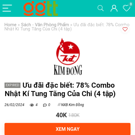
0
Home
»
Sách - Văn Phòng Phẩm
»
Ưu đãi đặc biết: 78% Combo
Nhật Kí Tung Tăng Của Chi (4 tập)
Ưu đãi đặc biết: 78% Combo
EXPIRED
Nhật Kí Tung Tăng Của Chi (4 tập)
26/02/2024
4
0
NXB Kim Đồng
40K
180K
XEM NGAY