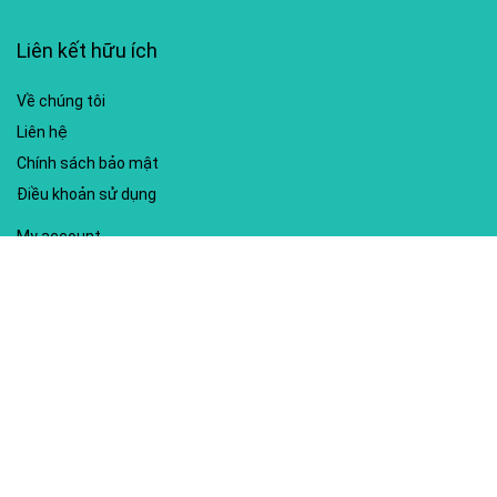
Liên kết hữu ích
Về chúng tôi
Liên hệ
Chính sách bảo mật
Điều khoản sử dụng
My account
Hướng dẫn sử dụng
Sitemap
Mã giảm giá nổi bật
Nhà xuất bản Kim Đồng