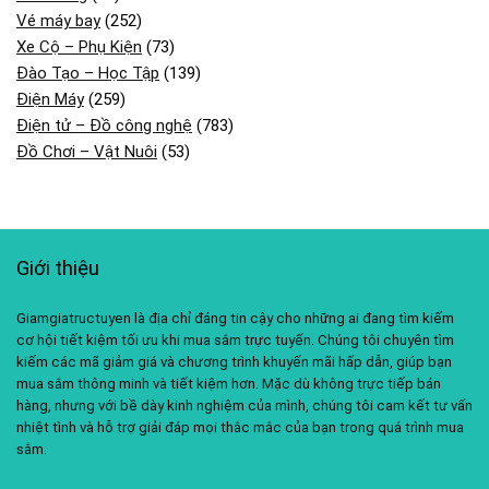
Vé máy bay
(252)
Xe Cộ – Phụ Kiện
(73)
Đào Tạo – Học Tập
(139)
Điện Máy
(259)
Điện tử – Đồ công nghệ
(783)
Đồ Chơi – Vật Nuôi
(53)
Giới thiệu
Giamgiatructuyen là địa chỉ đáng tin cậy cho những ai đang tìm kiếm
cơ hội tiết kiệm tối ưu khi mua sắm trực tuyến. Chúng tôi chuyên tìm
kiếm các mã giảm giá và chương trình khuyến mãi hấp dẫn, giúp bạn
mua sắm thông minh và tiết kiệm hơn. Mặc dù không trực tiếp bán
hàng, nhưng với bề dày kinh nghiệm của mình, chúng tôi cam kết tư vấn
nhiệt tình và hỗ trợ giải đáp mọi thắc mắc của bạn trong quá trình mua
sắm.