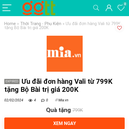
0
Home
»
Thời Trang - Phụ Kiện
»
Ưu đãi đơn hàng Vali từ 799K
tặng Bộ Bài trị giá 200K
Ưu đãi đơn hàng Vali từ 799K
EXPIRED
tặng Bộ Bài trị giá 200K
02/02/2024
4
0
Mia.vn
Quà tặng
799K
XEM NGAY