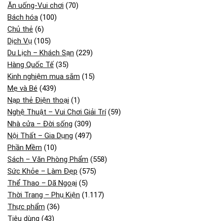
Ăn uống-Vui chơi
(70)
Bách hóa
(100)
Chủ thẻ
(6)
Dịch Vụ
(105)
Du Lịch – Khách Sạn
(229)
Hàng Quốc Tế
(35)
Kinh nghiệm mua sắm
(15)
Mẹ và Bé
(439)
Nạp thẻ Điện thoại
(1)
Nghệ Thuật – Vui Chơi Giải Trí
(59)
Nhà cửa – Đời sống
(309)
Nội Thất – Gia Dụng
(497)
Phần Mềm
(10)
Sách – Văn Phòng Phẩm
(558)
Sức Khỏe – Làm Đẹp
(575)
Thể Thao – Dã Ngoại
(5)
Thời Trang – Phụ Kiện
(1.117)
Thực phẩm
(36)
Tiêu dùng
(43)