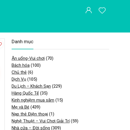
Danh mục
Ăn uống-Vui chơi
(70)
Bách hóa
(100)
Chủ thẻ
(6)
Dịch Vụ
(105)
Du Lịch – Khách Sạn
(229)
Hàng Quốc Tế
(35)
Kinh nghiệm mua sắm
(15)
Mẹ và Bé
(439)
Nạp thẻ Điện thoại
(1)
Nghệ Thuật – Vui Chơi Giải Trí
(59)
Nhà cửa – Đời sống
(309)