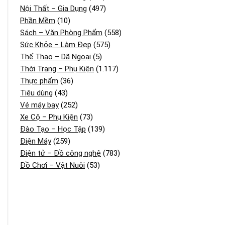
Nội Thất – Gia Dụng
(497)
Phần Mềm
(10)
Sách – Văn Phòng Phẩm
(558)
Sức Khỏe – Làm Đẹp
(575)
Thể Thao – Dã Ngoại
(5)
Thời Trang – Phụ Kiện
(1.117)
Thực phẩm
(36)
Tiêu dùng
(43)
Vé máy bay
(252)
Xe Cộ – Phụ Kiện
(73)
Đào Tạo – Học Tập
(139)
Điện Máy
(259)
Điện tử – Đồ công nghệ
(783)
Đồ Chơi – Vật Nuôi
(53)