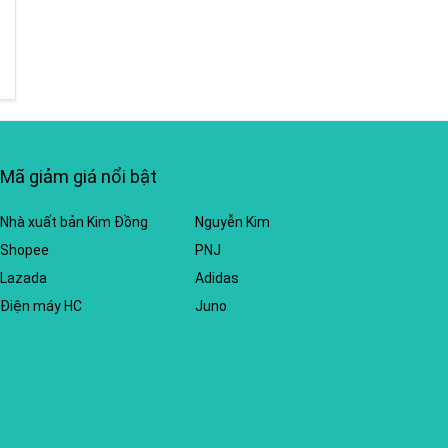
Mã giảm giá nổi bật
Nhà xuất bản Kim Đồng
Nguyễn Kim
Shopee
PNJ
Lazada
Adidas
Điện máy HC
Juno