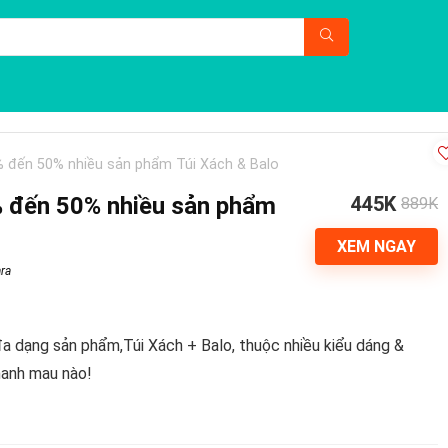
 đến 50% nhiều sản phẩm Túi Xách & Balo
% đến 50% nhiều sản phẩm
445K
889K
XEM NGAY
ra
 dạng sản phẩm,Túi Xách + Balo, thuộc nhiều kiểu dáng &
hanh mau nào!