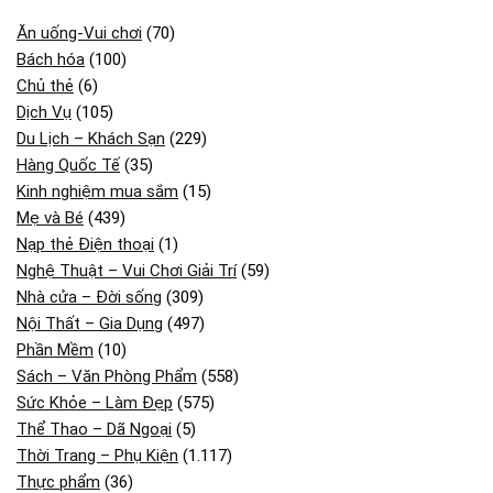
Ăn uống-Vui chơi
(70)
Bách hóa
(100)
Chủ thẻ
(6)
Dịch Vụ
(105)
Du Lịch – Khách Sạn
(229)
Hàng Quốc Tế
(35)
Kinh nghiệm mua sắm
(15)
Mẹ và Bé
(439)
Nạp thẻ Điện thoại
(1)
Nghệ Thuật – Vui Chơi Giải Trí
(59)
Nhà cửa – Đời sống
(309)
Nội Thất – Gia Dụng
(497)
Phần Mềm
(10)
Sách – Văn Phòng Phẩm
(558)
Sức Khỏe – Làm Đẹp
(575)
Thể Thao – Dã Ngoại
(5)
Thời Trang – Phụ Kiện
(1.117)
Thực phẩm
(36)