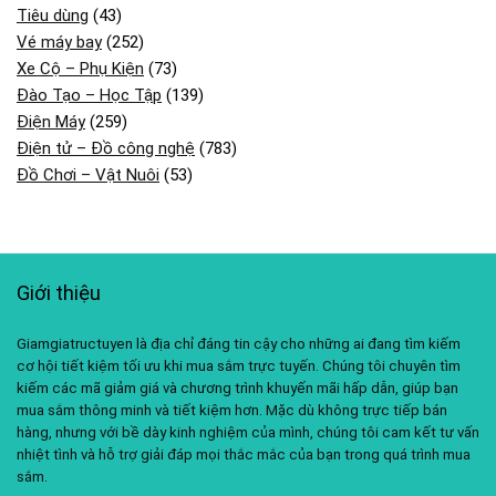
Tiêu dùng
(43)
Vé máy bay
(252)
Xe Cộ – Phụ Kiện
(73)
Đào Tạo – Học Tập
(139)
Điện Máy
(259)
Điện tử – Đồ công nghệ
(783)
Đồ Chơi – Vật Nuôi
(53)
Giới thiệu
Giamgiatructuyen là địa chỉ đáng tin cậy cho những ai đang tìm kiếm
cơ hội tiết kiệm tối ưu khi mua sắm trực tuyến. Chúng tôi chuyên tìm
kiếm các mã giảm giá và chương trình khuyến mãi hấp dẫn, giúp bạn
mua sắm thông minh và tiết kiệm hơn. Mặc dù không trực tiếp bán
hàng, nhưng với bề dày kinh nghiệm của mình, chúng tôi cam kết tư vấn
nhiệt tình và hỗ trợ giải đáp mọi thắc mắc của bạn trong quá trình mua
sắm.