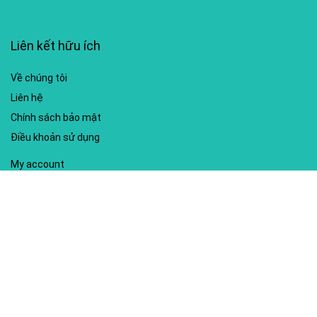
Liên kết hữu ích
Về chúng tôi
Liên hệ
Chính sách bảo mật
Điều khoản sử dụng
My account
Hướng dẫn sử dụng
Sitemap
Mã giảm giá nổi bật
Nhà xuất bản Kim Đồng