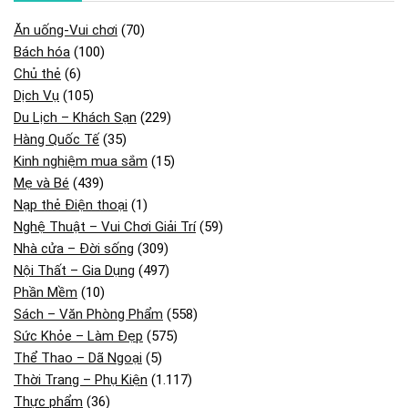
Ăn uống-Vui chơi
(70)
Bách hóa
(100)
Chủ thẻ
(6)
Dịch Vụ
(105)
Du Lịch – Khách Sạn
(229)
Hàng Quốc Tế
(35)
Kinh nghiệm mua sắm
(15)
Mẹ và Bé
(439)
Nạp thẻ Điện thoại
(1)
Nghệ Thuật – Vui Chơi Giải Trí
(59)
Nhà cửa – Đời sống
(309)
Nội Thất – Gia Dụng
(497)
Phần Mềm
(10)
Sách – Văn Phòng Phẩm
(558)
Sức Khỏe – Làm Đẹp
(575)
Thể Thao – Dã Ngoại
(5)
Thời Trang – Phụ Kiện
(1.117)
Thực phẩm
(36)