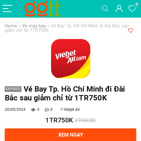
0
Home
»
Vé máy bay
»
Vé Bay Tp. Hồ Chí Minh đi Đài Bắc sau
giảm chỉ từ 1TR750K
Vé Bay Tp. Hồ Chí Minh đi Đài
EXPIRED
Bắc sau giảm chỉ từ 1TR750K
20/05/2024
3
0
Vietjet Air
1TR750K
3TR600K
XEM NGAY