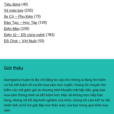
Tiêu dùng
(43)
Vé máy bay
(252)
Xe Cộ – Phụ Kiện
(73)
Đào Tạo – Học Tập
(139)
Điện Máy
(259)
Điện tử – Đồ công nghệ
(783)
Đồ Chơi – Vật Nuôi
(53)
Giới thiệu
Giamgiatructuyen là địa chỉ đáng tin cậy cho những ai đang tìm kiếm
cơ hội tiết kiệm tối ưu khi mua sắm trực tuyến. Chúng tôi chuyên tìm
kiếm các mã giảm giá và chương trình khuyến mãi hấp dẫn, giúp bạn
mua sắm thông minh và tiết kiệm hơn. Mặc dù không trực tiếp bán
hàng, nhưng với bề dày kinh nghiệm của mình, chúng tôi cam kết tư vấn
nhiệt tình và hỗ trợ giải đáp mọi thắc mắc của bạn trong quá trình mua
sắm.