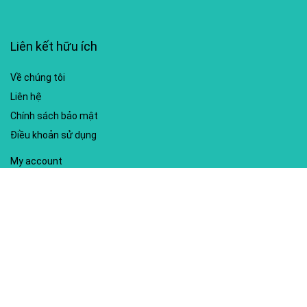
Liên kết hữu ích
Về chúng tôi
Liên hệ
Chính sách bảo mật
Điều khoản sử dụng
My account
Hướng dẫn sử dụng
Sitemap
Mã giảm giá nổi bật