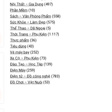
Nội Thất – Gia Dụng
(497)
Phần Mềm
(10)
Sách – Văn Phòng Phẩm
(558)
Sức Khỏe – Làm Đẹp
(575)
Thể Thao – Dã Ngoại
(5)
Thời Trang – Phụ Kiện
(1.117)
Thực phẩm
(36)
Tiêu dùng
(43)
Vé máy bay
(252)
Xe Cộ – Phụ Kiện
(73)
Đào Tạo – Học Tập
(139)
Điện Máy
(259)
Điện tử – Đồ công nghệ
(783)
Đồ Chơi – Vật Nuôi
(53)