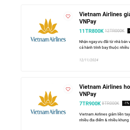
Vietnam Airlines g
VNPay
11TR800K
12TR000K
Nhận ngay ưu đãi từ nhà bán
cả hành trình bay thuộc nhiều 
12/11/2024
Vietnam Airlines ho
VNPay
7TR900K
8TR000K
-1%
Vietnam Airlines giảm liền ta
nhiều địa điểm & nhiều khung g