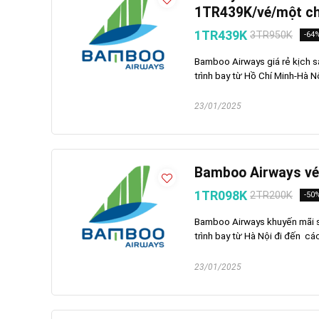
1TR439K/vé/một ch
1TR439K
3TR950K
-64
Bamboo Airways giá rẻ kịch 
trình bay từ Hồ Chí Minh-Hà N
23/01/2025
Bamboo Airways vé
1TR098K
2TR200K
-50
Bamboo Airways khuyến mãi s
trình bay từ Hà Nội đi đến các
23/01/2025