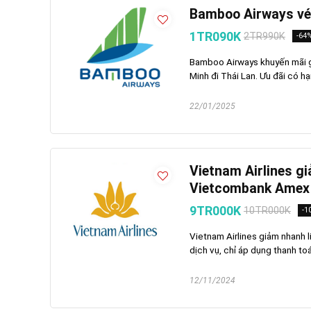
Bamboo Airways vé
1TR090K
2TR990K
-64
Bamboo Airways khuyến mãi gi
Minh đi Thái Lan. Ưu đãi có hạ
22/01/2025
Vietnam Airlines gi
Vietcombank Amex
9TR000K
10TR000K
-1
Vietnam Airlines giảm nhanh l
dịch vụ, chỉ áp dụng thanh toá
12/11/2024