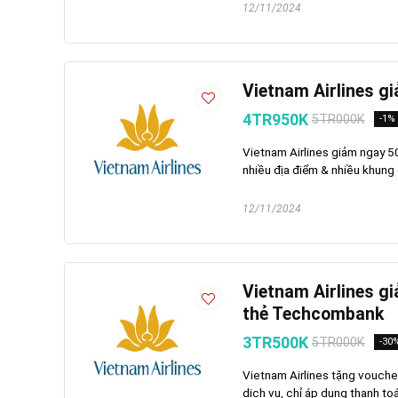
12/11/2024
Vietnam Airlines gi
4TR950K
5TR000K
-1%
Vietnam Airlines giảm ngay 50
nhiều địa điểm & nhiều khung 
12/11/2024
Vietnam Airlines g
thẻ Techcombank
3TR500K
5TR000K
-30
Vietnam Airlines tặng vouche
dịch vụ, chỉ áp dụng thanh toá