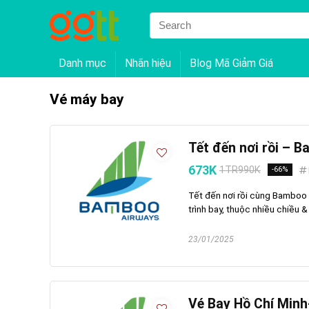
Danh mục
Nhãn hiệu
Blog Mã Giảm Giá
Vé máy bay
Tết đến nơi rồi – 
673K
1TR990K
-66%
Tết đến nơi rồi cùng Bamboo 
trình bay, thuộc nhiều chiều &
23/01/2025
Vé Bay Hồ Chí Minh