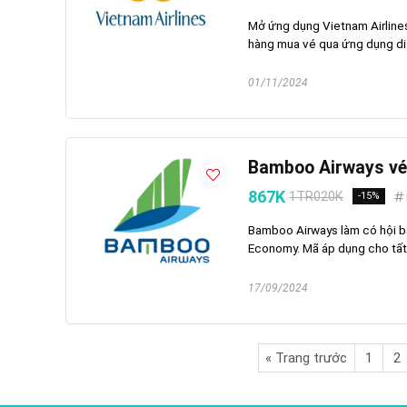
Mở ứng dụng Vietnam Airlines
hàng mua vé qua ứng dụng di 
01/11/2024
Bamboo Airways vé 
867K
1TR020K
-15%
Bamboo Airways làm có hội b
Economy. Mã áp dụng cho tất c
17/09/2024
« Trang trước
1
2