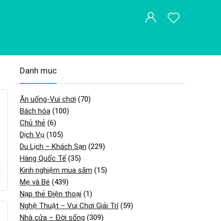
Danh mục
Ăn uống-Vui chơi
(70)
Bách hóa
(100)
Chủ thẻ
(6)
Dịch Vụ
(105)
Du Lịch – Khách Sạn
(229)
Hàng Quốc Tế
(35)
Kinh nghiệm mua sắm
(15)
Mẹ và Bé
(439)
Nạp thẻ Điện thoại
(1)
Nghệ Thuật – Vui Chơi Giải Trí
(59)
Nhà cửa – Đời sống
(309)