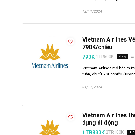
12/11/2024
Vietnam Airlines V
790K/chiều
790K
1TR500K
-47%
Vietnam Airlines mở bán mức
tuần, chỉ từ 790/chiều (tươn
01/11/2024
Vietnam Airlines t
dụng di động
1TR890K
2TR100K
-10