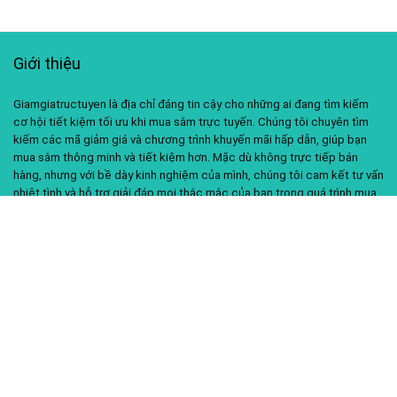
Giới thiệu
Giamgiatructuyen là địa chỉ đáng tin cậy cho những ai đang tìm kiếm
cơ hội tiết kiệm tối ưu khi mua sắm trực tuyến. Chúng tôi chuyên tìm
kiếm các mã giảm giá và chương trình khuyến mãi hấp dẫn, giúp bạn
mua sắm thông minh và tiết kiệm hơn. Mặc dù không trực tiếp bán
hàng, nhưng với bề dày kinh nghiệm của mình, chúng tôi cam kết tư vấn
nhiệt tình và hỗ trợ giải đáp mọi thắc mắc của bạn trong quá trình mua
sắm.
Liên kết hữu ích
Về chúng tôi
Liên hệ
Chính sách bảo mật