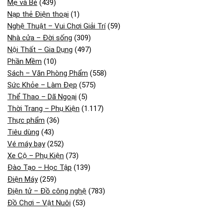
Mẹ và Bé
(439)
Nạp thẻ Điện thoại
(1)
Nghệ Thuật – Vui Chơi Giải Trí
(59)
Nhà cửa – Đời sống
(309)
Nội Thất – Gia Dụng
(497)
Phần Mềm
(10)
Sách – Văn Phòng Phẩm
(558)
Sức Khỏe – Làm Đẹp
(575)
Thể Thao – Dã Ngoại
(5)
Thời Trang – Phụ Kiện
(1.117)
Thực phẩm
(36)
Tiêu dùng
(43)
Vé máy bay
(252)
Xe Cộ – Phụ Kiện
(73)
Đào Tạo – Học Tập
(139)
Điện Máy
(259)
Điện tử – Đồ công nghệ
(783)
Đồ Chơi – Vật Nuôi
(53)