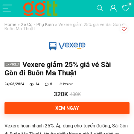
0
Home
»
Xe Cộ - Phụ Kiện
»
Vexere giảm 25% giá vé Sài Gòn đi
Buôn Ma Thuật
Vexere giảm 25% giá vé Sài
EXPIRED
Gòn đi Buôn Ma Thuật
24/06/2024
14
0
Vexere
320K
430K
XEM NGAY
Vexere hoàn nhanh 25%. Áp dụng cho tuyến đường, Sài Gòn