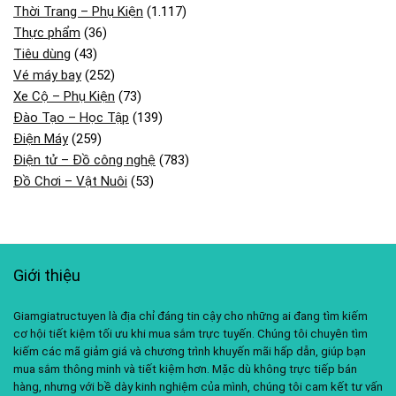
Thời Trang – Phụ Kiện
(1.117)
Thực phẩm
(36)
Tiêu dùng
(43)
Vé máy bay
(252)
Xe Cộ – Phụ Kiện
(73)
Đào Tạo – Học Tập
(139)
Điện Máy
(259)
Điện tử – Đồ công nghệ
(783)
Đồ Chơi – Vật Nuôi
(53)
Giới thiệu
Giamgiatructuyen là địa chỉ đáng tin cậy cho những ai đang tìm kiếm
cơ hội tiết kiệm tối ưu khi mua sắm trực tuyến. Chúng tôi chuyên tìm
kiếm các mã giảm giá và chương trình khuyến mãi hấp dẫn, giúp bạn
mua sắm thông minh và tiết kiệm hơn. Mặc dù không trực tiếp bán
hàng, nhưng với bề dày kinh nghiệm của mình, chúng tôi cam kết tư vấn