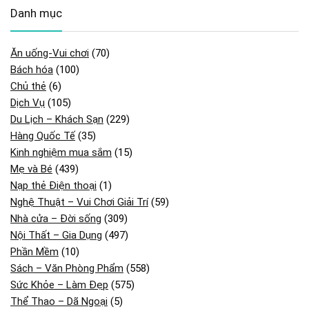
Danh mục
Ăn uống-Vui chơi
(70)
Bách hóa
(100)
Chủ thẻ
(6)
Dịch Vụ
(105)
Du Lịch – Khách Sạn
(229)
Hàng Quốc Tế
(35)
Kinh nghiệm mua sắm
(15)
Mẹ và Bé
(439)
Nạp thẻ Điện thoại
(1)
Nghệ Thuật – Vui Chơi Giải Trí
(59)
Nhà cửa – Đời sống
(309)
Nội Thất – Gia Dụng
(497)
Phần Mềm
(10)
Sách – Văn Phòng Phẩm
(558)
Sức Khỏe – Làm Đẹp
(575)
Thể Thao – Dã Ngoại
(5)