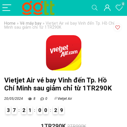
0
Home
»
Vé máy bay
»
Vietjet Air vé bay Vinh đến Tp. Hồ Chí
Minh sau giảm chỉ từ 1TR290K
Vietjet Air vé bay Vinh đến Tp. Hồ
Chí Minh sau giảm chỉ từ 1TR290K
20/05/2024
8
0
Vietjet Air
3
7
2
1
0
0
2
8
9
2
1TR290K
2TR990K