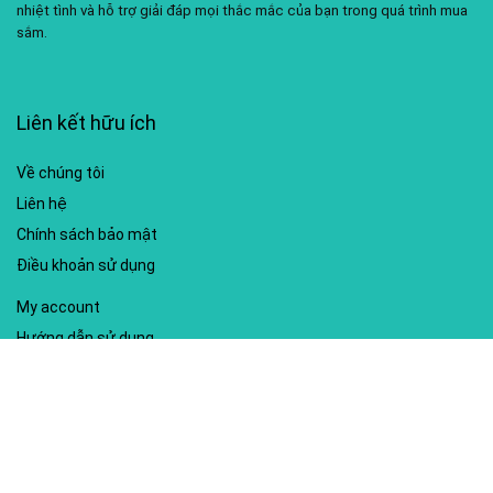
nhiệt tình và hỗ trợ giải đáp mọi thắc mắc của bạn trong quá trình mua
sắm.
Liên kết hữu ích
Về chúng tôi
Liên hệ
Chính sách bảo mật
Điều khoản sử dụng
My account
Hướng dẫn sử dụng
Sitemap