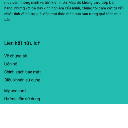
mua sắm thông minh và tiết kiệm hơn. Mặc dù không trực tiếp bán
hàng, nhưng với bề dày kinh nghiệm của mình, chúng tôi cam kết tư vấn
nhiệt tình và hỗ trợ giải đáp mọi thắc mắc của bạn trong quá trình mua
sắm.
Liên kết hữu ích
Về chúng tôi
Liên hệ
Chính sách bảo mật
Điều khoản sử dụng
My account
Hướng dẫn sử dụng
Sitemap