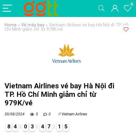
0
Home
»
Vé máy bay
»
Vietnam Airlines vé bay Hà Nội đi TP. Hồ
Chí Minh giảm chỉ từ 979K/vé
Vietnam Airlines vé bay Hà Nội đi
TP. Hồ Chí Minh giảm chỉ từ
979K/vé
30/08/2024
5
0
Vietnam Airlines
8
4
0
3
4
7
1
4
5