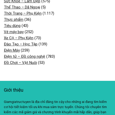
Sức Khỏe – Làm Đẹp
(575)
Thể Thao – Dã Ngoại
(5)
Thời Trang – Phụ Kiện
(1.117)
Thực phẩm
(36)
Tiêu dùng
(43)
Vé máy bay
(252)
Xe Cộ – Phụ Kiện
(73)
Đào Tạo – Học Tập
(139)
Điện Máy
(259)
Điện tử – Đồ công nghệ
(783)
Đồ Chơi – Vật Nuôi
(53)
Giới thiệu
Giamgiatructuyen là địa chỉ đáng tin cậy cho những ai đang tìm kiếm
cơ hội tiết kiệm tối ưu khi mua sắm trực tuyến. Chúng tôi chuyên tìm
kiếm các mã giảm giá và chương trình khuyến mãi hấp dẫn, giúp bạn