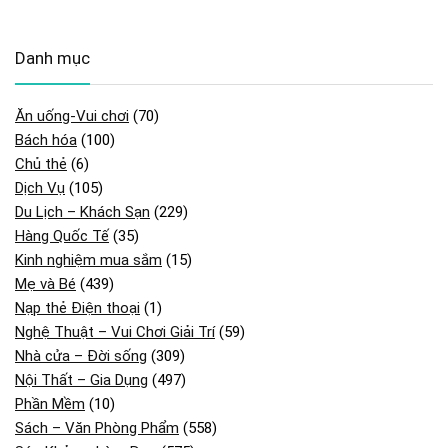
Danh mục
Ăn uống-Vui chơi
(70)
Bách hóa
(100)
Chủ thẻ
(6)
Dịch Vụ
(105)
Du Lịch – Khách Sạn
(229)
Hàng Quốc Tế
(35)
Kinh nghiệm mua sắm
(15)
Mẹ và Bé
(439)
Nạp thẻ Điện thoại
(1)
Nghệ Thuật – Vui Chơi Giải Trí
(59)
Nhà cửa – Đời sống
(309)
Nội Thất – Gia Dụng
(497)
Phần Mềm
(10)
Sách – Văn Phòng Phẩm
(558)