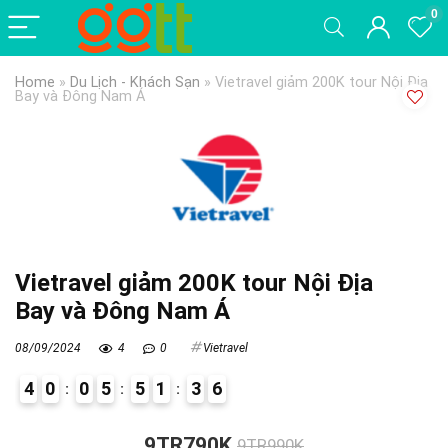
0
Home
»
Du Lịch - Khách Sạn
»
Vietravel giảm 200K tour Nội Địa
Bay và Đông Nam Á
Vietravel giảm 200K tour Nội Địa
Bay và Đông Nam Á
08/09/2024
4
0
Vietravel
4
0
0
5
5
1
3
5
6
8
9TR790K
9TR990K