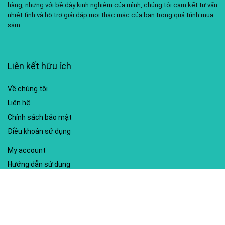
hàng, nhưng với bề dày kinh nghiệm của mình, chúng tôi cam kết tư vấn
nhiệt tình và hỗ trợ giải đáp mọi thắc mắc của bạn trong quá trình mua
sắm.
Liên kết hữu ích
Về chúng tôi
Liên hệ
Chính sách bảo mật
Điều khoản sử dụng
My account
Hướng dẫn sử dụng
Sitemap