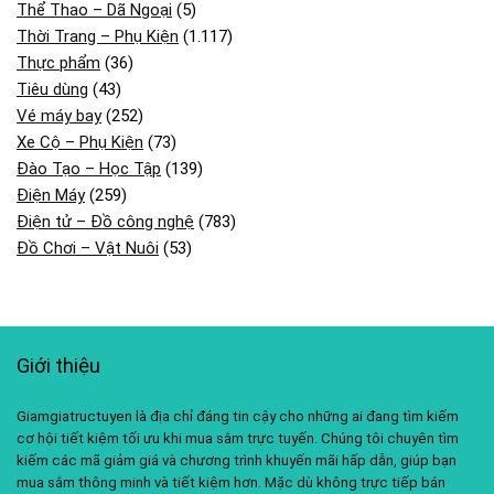
Thể Thao – Dã Ngoại
(5)
Thời Trang – Phụ Kiện
(1.117)
Thực phẩm
(36)
Tiêu dùng
(43)
Vé máy bay
(252)
Xe Cộ – Phụ Kiện
(73)
Đào Tạo – Học Tập
(139)
Điện Máy
(259)
Điện tử – Đồ công nghệ
(783)
Đồ Chơi – Vật Nuôi
(53)
Giới thiệu
Giamgiatructuyen là địa chỉ đáng tin cậy cho những ai đang tìm kiếm
cơ hội tiết kiệm tối ưu khi mua sắm trực tuyến. Chúng tôi chuyên tìm
kiếm các mã giảm giá và chương trình khuyến mãi hấp dẫn, giúp bạn
mua sắm thông minh và tiết kiệm hơn. Mặc dù không trực tiếp bán