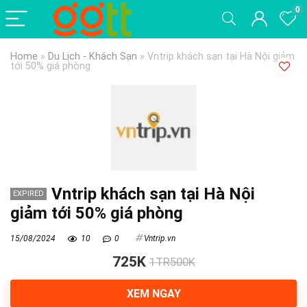
0
Home
»
Du Lịch - Khách Sạn
»
Vntrip khách sạn tại Hà Nội giảm
tới 50% giá phòng
Vntrip khách sạn tại Hà Nội
EXPIRED
giảm tới 50% giá phòng
15/08/2024
10
0
Vntrip.vn
725K
1TR500K
XEM NGAY