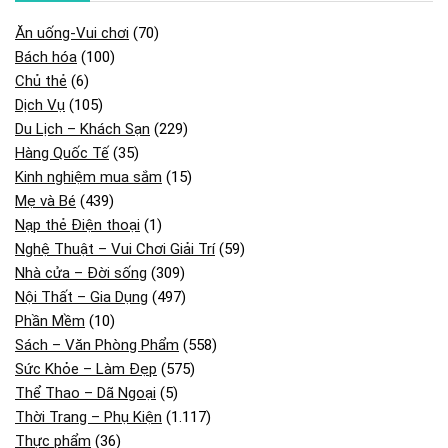
Ăn uống-Vui chơi
(70)
Bách hóa
(100)
Chủ thẻ
(6)
Dịch Vụ
(105)
Du Lịch – Khách Sạn
(229)
Hàng Quốc Tế
(35)
Kinh nghiệm mua sắm
(15)
Mẹ và Bé
(439)
Nạp thẻ Điện thoại
(1)
Nghệ Thuật – Vui Chơi Giải Trí
(59)
Nhà cửa – Đời sống
(309)
Nội Thất – Gia Dụng
(497)
Phần Mềm
(10)
Sách – Văn Phòng Phẩm
(558)
Sức Khỏe – Làm Đẹp
(575)
Thể Thao – Dã Ngoại
(5)
Thời Trang – Phụ Kiện
(1.117)
Thực phẩm
(36)