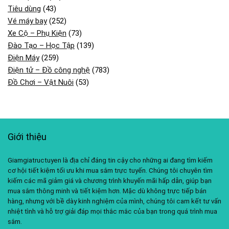
Tiêu dùng
(43)
Vé máy bay
(252)
Xe Cộ – Phụ Kiện
(73)
Đào Tạo – Học Tập
(139)
Điện Máy
(259)
Điện tử – Đồ công nghệ
(783)
Đồ Chơi – Vật Nuôi
(53)
Giới thiệu
Giamgiatructuyen là địa chỉ đáng tin cậy cho những ai đang tìm kiếm
cơ hội tiết kiệm tối ưu khi mua sắm trực tuyến. Chúng tôi chuyên tìm
kiếm các mã giảm giá và chương trình khuyến mãi hấp dẫn, giúp bạn
mua sắm thông minh và tiết kiệm hơn. Mặc dù không trực tiếp bán
hàng, nhưng với bề dày kinh nghiệm của mình, chúng tôi cam kết tư vấn
nhiệt tình và hỗ trợ giải đáp mọi thắc mắc của bạn trong quá trình mua
sắm.