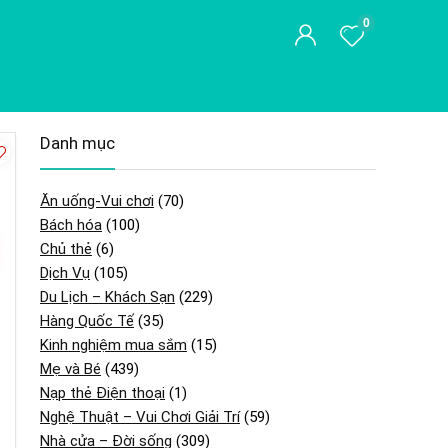
0
Danh mục
Ăn uống-Vui chơi
(70)
Bách hóa
(100)
Chủ thẻ
(6)
Dịch Vụ
(105)
Du Lịch – Khách Sạn
(229)
Hàng Quốc Tế
(35)
Kinh nghiệm mua sắm
(15)
Mẹ và Bé
(439)
Nạp thẻ Điện thoại
(1)
Nghệ Thuật – Vui Chơi Giải Trí
(59)
Nhà cửa – Đời sống
(309)