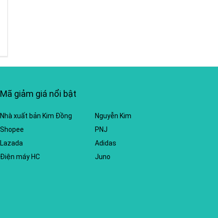
Mã giảm giá nổi bật
Nhà xuất bản Kim Đồng
Nguyễn Kim
Shopee
PNJ
Lazada
Adidas
Điện máy HC
Juno