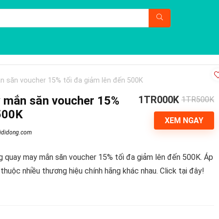
 săn voucher 15% tối đa giảm lên đến 500K
 mắn săn voucher 15%
1TR000K
1TR500K
 500K
XEM NGAY
ididong.com
ng quay may mắn săn voucher 15% tối đa giảm lên đến 500K. Áp
huộc nhiều thương hiệu chính hãng khác nhau. Click tại đây!