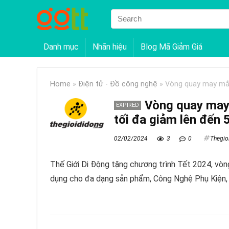
Danh mục
Nhãn hiệu
Blog Mã Giảm Giá
Home
»
Điện tử - Đồ công nghệ
»
Vòng quay may mắn
Vòng quay may
EXPIRED
tối đa giảm lên đến
02/02/2024
3
0
Thegio
Thế Giới Di Động tặng chương trình Tết 2024, vò
dụng cho đa dạng sản phẩm, Công Nghệ Phụ Kiện, t