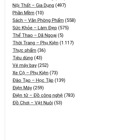
Nội Thất – Gia Dụng
(497)
Phần Mềm
(10)
Sách – Văn Phòng Phẩm
(558)
Sức Khỏe – Làm Đẹp
(575)
Thể Thao – Dã Ngoại
(5)
Thời Trang – Phụ Kiện
(1.117)
Thực phẩm
(36)
Tiêu dùng
(43)
Vé máy bay
(252)
Xe Cộ – Phụ Kiện
(73)
Đào Tạo – Học Tập
(139)
Điện Máy
(259)
Điện tử – Đồ công nghệ
(783)
Đồ Chơi – Vật Nuôi
(53)