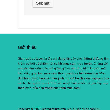
Giới thiệu
Giamgiatructuyen là địa chỉ đáng tin cậy cho những ai đang tìm
kiếm cơ hội tiết kiệm tối ưu khi mua sắm trực tuyến. Chúng tôi
chuyên tìm kiếm các mã giảm giá và chương trình khuyến mãi
hấp dẫn, giúp bạn mua sắm thông minh và tiết kiệm hơn. Mặc
dù không trực tiếp bán hàng, nhưng với bề dày kinh nghiệm của
mình, chúng tôi cam kết tư vấn nhiệt tình và hỗ trợ giải đáp mọi
thắc mắc của bạn trong quá trình mua sắm.
Copyright © 2025 Giamgiatructuyen. Mọi quyền được bảo lưu.