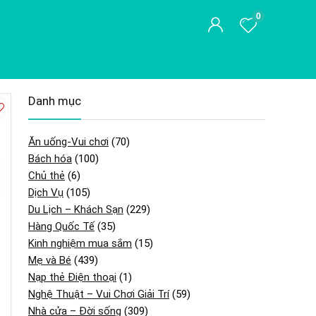
0
Danh mục
Ăn uống-Vui chơi
(70)
Bách hóa
(100)
Chủ thẻ
(6)
Dịch Vụ
(105)
Du Lịch – Khách Sạn
(229)
Hàng Quốc Tế
(35)
Kinh nghiệm mua sắm
(15)
Mẹ và Bé
(439)
Nạp thẻ Điện thoại
(1)
Nghệ Thuật – Vui Chơi Giải Trí
(59)
Nhà cửa – Đời sống
(309)