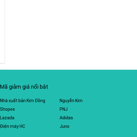
Mã giảm giá nổi bật
Nhà xuất bản Kim Đồng
Nguyễn Kim
Shopee
PNJ
Lazada
Adidas
Điện máy HC
Juno