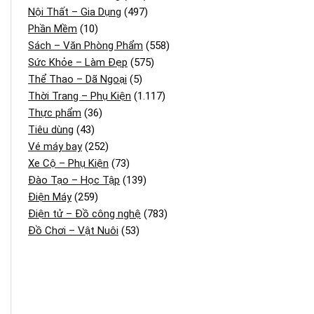
Nội Thất – Gia Dụng
(497)
Phần Mềm
(10)
Sách – Văn Phòng Phẩm
(558)
Sức Khỏe – Làm Đẹp
(575)
Thể Thao – Dã Ngoại
(5)
Thời Trang – Phụ Kiện
(1.117)
Thực phẩm
(36)
Tiêu dùng
(43)
Vé máy bay
(252)
Xe Cộ – Phụ Kiện
(73)
Đào Tạo – Học Tập
(139)
Điện Máy
(259)
Điện tử – Đồ công nghệ
(783)
Đồ Chơi – Vật Nuôi
(53)