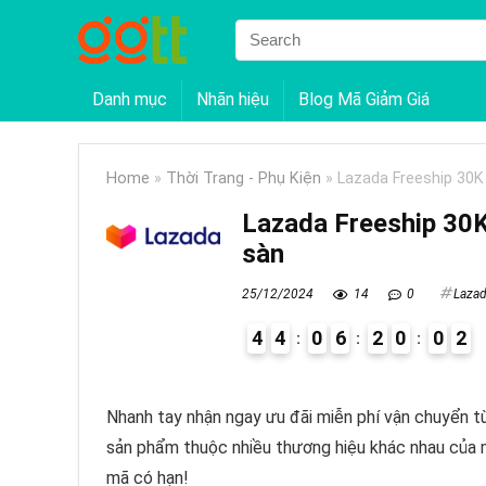
Danh mục
Nhãn hiệu
Blog Mã Giảm Giá
Home
»
Thời Trang - Phụ Kiện
»
Lazada Freeship 30K
Lazada Freeship 30K
sàn
25/12/2024
14
0
Laza
4
4
0
6
2
0
0
2
4
Nhanh tay nhận ngay ưu đãi miễn phí vận chuyển 
sản phẩm thuộc nhiều thương hiệu khác nhau của 
mã có hạn!