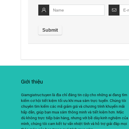
Giới thiệu
Giamgiatructuyen là địa chỉ đáng tin cậy cho những ai đang tìm
kiếm cơ hội tiết kiệm tối ưu khi mua sắm trực tuyến. Chúng tôi
chuyên tìm kiếm các mã giảm giá và chương trình khuyến mãi
hấp dẫn, giúp bạn mua sắm thông minh và tiết kiệm hơn. Mặc
dù không trực tiếp bán hàng, nhưng với bề dày kinh nghiệm của
mình, chúng tôi cam kết tư vấn nhiệt tình và hỗ trợ giải đáp mọi