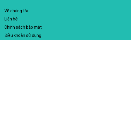
Về chúng tôi
Liên hệ
Chính sách bảo mật
Điều khoản sử dụng
My account
Hướng dẫn sử dụng
Sitemap
Mã giảm giá nổi bật
Nhà xuất bản Kim Đồng
Shopee
Lazada