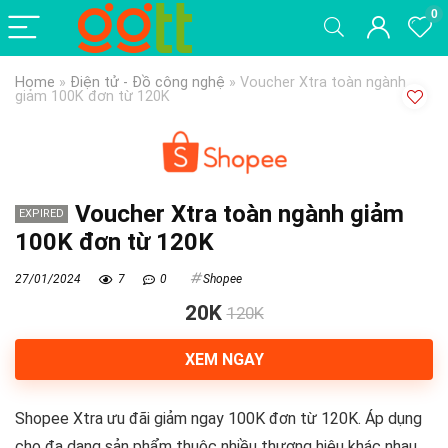
0
Home
»
Điện tử - Đồ công nghệ
»
Voucher Xtra toàn ngành
giảm 100K đơn từ 120K
Voucher Xtra toàn ngành giảm
EXPIRED
100K đơn từ 120K
27/01/2024
7
0
Shopee
20K
120K
XEM NGAY
Shopee Xtra ưu đãi giảm ngay 100K đơn từ 120K. Áp dụng
cho đa dạng sản phẩm thuộc nhiều thương hiệu khác nhau