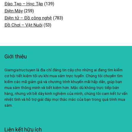
Đào Tạo – Học Tập
(139)
Điện Máy
(259)
Điện tử – Đồ công nghệ
(783)
Đồ Chơi – Vật Nuôi
(53)
Giới thiệu
Giamgiatructuyen là địa chỉ đáng tin cậy cho những ai đang tìm kiếm
cơ hội tiết kiệm tối ưu khi mua sắm trực tuyến. Chúng tôi chuyên tìm
kiếm các mã giảm giá và chương trình khuyến mãi hấp dẫn, giúp bạn
mua sắm thông minh và tiết kiệm hơn. Mặc dù không trực tiếp bán
hàng, nhưng với bề dày kinh nghiệm của mình, chúng tôi cam kết tư vấn
nhiệt tình và hỗ trợ giải đáp mọi thắc mắc của bạn trong quá trình mua
sắm.
Liên kết hữu ích