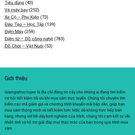
Tiêu dùng
(43)
Vé máy bay
(252)
Xe Cộ – Phụ Kiện
(73)
Đào Tạo – Học Tập
(139)
Điện Máy
(259)
Điện tử – Đồ công nghệ
(783)
Đồ Chơi – Vật Nuôi
(53)
Giới thiệu
Giamgiatructuyen là địa chỉ đáng tin cậy cho những ai đang tìm kiếm
cơ hội tiết kiệm tối ưu khi mua sắm trực tuyến. Chúng tôi chuyên tìm
kiếm các mã giảm giá và chương trình khuyến mãi hấp dẫn, giúp bạn
mua sắm thông minh và tiết kiệm hơn. Mặc dù không trực tiếp bán
hàng, nhưng với bề dày kinh nghiệm của mình, chúng tôi cam kết tư vấn
nhiệt tình và hỗ trợ giải đáp mọi thắc mắc của bạn trong quá trình mua
sắm.