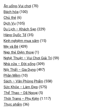
Ăn uống-Vui chơi
(70)
Bách hóa
(100)
Chủ thẻ
(6)
Dịch Vụ
(105)
Du Lịch – Khách Sạn
(229)
Hàng Quốc Tế
(35)
Kinh nghiệm mua sắm
(15)
Mẹ và Bé
(439)
Nạp thẻ Điện thoại
(1)
Nghệ Thuật – Vui Chơi Giải Trí
(59)
Nhà cửa – Đời sống
(309)
Nội Thất – Gia Dụng
(497)
Phần Mềm
(10)
Sách – Văn Phòng Phẩm
(558)
Sức Khỏe – Làm Đẹp
(575)
Thể Thao – Dã Ngoại
(5)
Thời Trang – Phụ Kiện
(1.117)
Thực phẩm
(36)