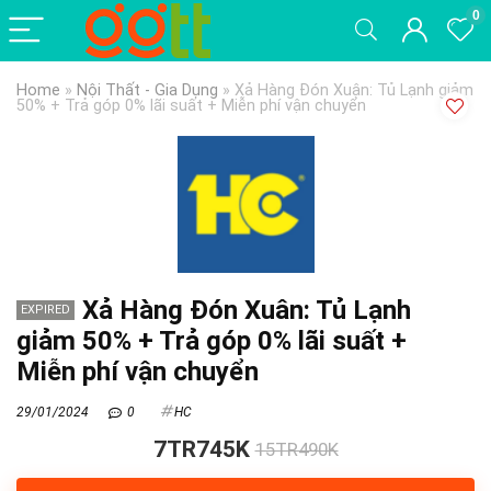
0
Home
»
Nội Thất - Gia Dụng
»
Xả Hàng Đón Xuân: Tủ Lạnh giảm
50% + Trả góp 0% lãi suất + Miễn phí vận chuyển
Xả Hàng Đón Xuân: Tủ Lạnh
EXPIRED
giảm 50% + Trả góp 0% lãi suất +
Miễn phí vận chuyển
29/01/2024
0
HC
7TR745K
15TR490K