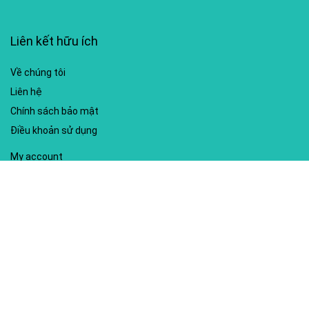
Liên kết hữu ích
Về chúng tôi
Liên hệ
Chính sách bảo mật
Điều khoản sử dụng
My account
Hướng dẫn sử dụng
Sitemap
Mã giảm giá nổi bật
Nhà xuất bản Kim Đồng