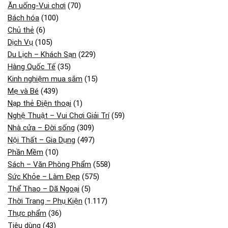
Ăn uống-Vui chơi
(70)
Bách hóa
(100)
Chủ thẻ
(6)
Dịch Vụ
(105)
Du Lịch – Khách Sạn
(229)
Hàng Quốc Tế
(35)
Kinh nghiệm mua sắm
(15)
Mẹ và Bé
(439)
Nạp thẻ Điện thoại
(1)
Nghệ Thuật – Vui Chơi Giải Trí
(59)
Nhà cửa – Đời sống
(309)
Nội Thất – Gia Dụng
(497)
Phần Mềm
(10)
Sách – Văn Phòng Phẩm
(558)
Sức Khỏe – Làm Đẹp
(575)
Thể Thao – Dã Ngoại
(5)
Thời Trang – Phụ Kiện
(1.117)
Thực phẩm
(36)
Tiêu dùng
(43)