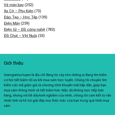
Vé máy bay
(252)
Xe Cộ – Phụ Kiện
(73)
Đào Tạo – Học Tập
(139)
Điện Máy
(259)
Điện tử – Đồ công nghệ
(783)
Đồ Chơi – Vật Nuôi
(53)
Giới thiệu
Giamgiatructuyen là địa chỉ đáng tin cậy cho những ai đang tìm kiếm
cơ hội tiết kiệm tối ưu khi mua sắm trực tuyến. Chúng tôi chuyên tìm
kiếm các mã giảm giá và chương trình khuyến mãi hấp dẫn, giúp bạn
mua sắm thông minh và tiết kiệm hơn. Mặc dù không trực tiếp bán
hàng, nhưng với bề dày kinh nghiệm của mình, chúng tôi cam kết tư vấn
nhiệt tình và hỗ trợ giải đáp mọi thắc mắc của bạn trong quá trình mua
sắm.