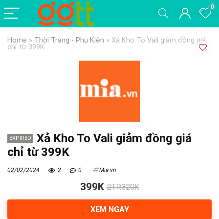
0
Home
»
Thời Trang - Phụ Kiện
»
Xả Kho To Vali giảm đồng giá
chỉ từ 399K
Xả Kho To Vali giảm đồng giá
EXPIRED
chỉ từ 399K
02/02/2024
2
0
Mia.vn
399K
2TR320K
XEM NGAY