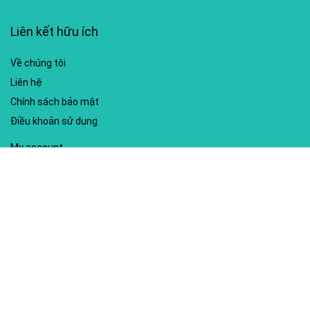
Liên kết hữu ích
Về chúng tôi
Liên hệ
Chính sách bảo mật
Điều khoản sử dụng
My account
Hướng dẫn sử dụng
Sitemap
Mã giảm giá nổi bật
Nhà xuất bản Kim Đồng