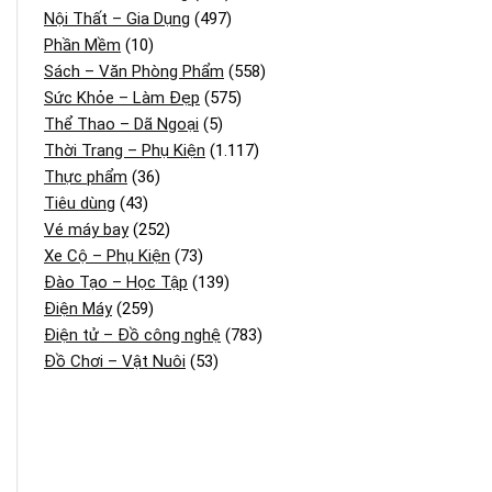
Nội Thất – Gia Dụng
(497)
Phần Mềm
(10)
Sách – Văn Phòng Phẩm
(558)
Sức Khỏe – Làm Đẹp
(575)
Thể Thao – Dã Ngoại
(5)
Thời Trang – Phụ Kiện
(1.117)
Thực phẩm
(36)
Tiêu dùng
(43)
Vé máy bay
(252)
Xe Cộ – Phụ Kiện
(73)
Đào Tạo – Học Tập
(139)
Điện Máy
(259)
Điện tử – Đồ công nghệ
(783)
Đồ Chơi – Vật Nuôi
(53)