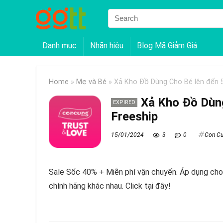
Danh mục
Nhãn hiệu
Blog Mã Giảm Giá
Home
»
Mẹ và Bé
»
Xả Kho Đồ Dùng Cho Bé lên đến 
Xả Kho Đồ Dùn
EXPIRED
Freeship
15/01/2024
3
0
Con C
Sale Sốc 40% + Miễn phí vận chuyển. Áp dụng cho
chính hãng khác nhau. Click tại đây!