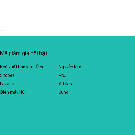
Mã giảm giá nổi bật
Nhà xuất bản Kim Đồng
Nguyễn Kim
Shopee
PNJ
Lazada
Adidas
Điện máy HC
Juno