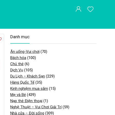
Danh mục
Ăn uống-Vui chơi
(70)
Bách hóa
(100)
Chủ thẻ
(6)
Dịch Vụ
(105)
Du Lịch – Khách Sạn
(229)
Hàng Quốc Tế
(35)
Kinh nghiệm mua sắm
(15)
Mẹ và Bé
(439)
Nạp thẻ Điện thoại
(1)
Nghệ Thuật – Vui Chơi Giải Trí
(59)
Nhà cửa – Đời sống
(309)