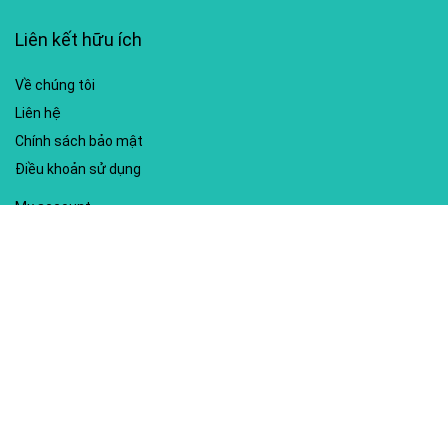
Liên kết hữu ích
Về chúng tôi
Liên hệ
Chính sách bảo mật
Điều khoản sử dụng
My account
Hướng dẫn sử dụng
Sitemap
Mã giảm giá nổi bật
Nhà xuất bản Kim Đồng