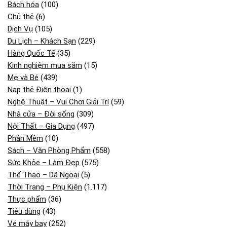
Bách hóa
(100)
Chủ thẻ
(6)
Dịch Vụ
(105)
Du Lịch – Khách Sạn
(229)
Hàng Quốc Tế
(35)
Kinh nghiệm mua sắm
(15)
Mẹ và Bé
(439)
Nạp thẻ Điện thoại
(1)
Nghệ Thuật – Vui Chơi Giải Trí
(59)
Nhà cửa – Đời sống
(309)
Nội Thất – Gia Dụng
(497)
Phần Mềm
(10)
Sách – Văn Phòng Phẩm
(558)
Sức Khỏe – Làm Đẹp
(575)
Thể Thao – Dã Ngoại
(5)
Thời Trang – Phụ Kiện
(1.117)
Thực phẩm
(36)
Tiêu dùng
(43)
Vé máy bay
(252)