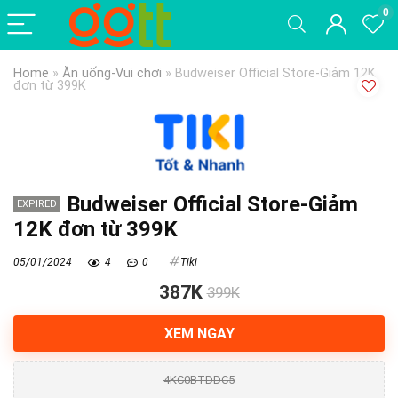
0
Home
»
Ăn uống-Vui chơi
»
Budweiser Official Store-Giảm 12K
đơn từ 399K
Budweiser Official Store-Giảm
EXPIRED
12K đơn từ 399K
05/01/2024
4
0
Tiki
387K
399K
XEM NGAY
4KC0BTDDC5