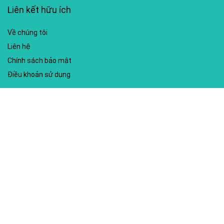
Liên kết hữu ích
Về chúng tôi
Liên hệ
Chính sách bảo mật
Điều khoản sử dụng
My account
Hướng dẫn sử dụng
Sitemap
Mã giảm giá nổi bật
Nhà xuất bản Kim Đồng
Shopee