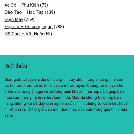
Xe Cộ – Phụ Kiện
(73)
Đào Tạo – Học Tập
(139)
Điện Máy
(259)
Điện tử – Đồ công nghệ
(783)
Đồ Chơi – Vật Nuôi
(53)
Giới thiệu
Giamgiatructuyen là địa chỉ đáng tin cậy cho những ai đang tìm kiếm
cơ hội tiết kiệm tối ưu khi mua sắm trực tuyến. Chúng tôi chuyên tìm
kiếm các mã giảm giá và chương trình khuyến mãi hấp dẫn, giúp bạn
mua sắm thông minh và tiết kiệm hơn. Mặc dù không trực tiếp bán
hàng, nhưng với bề dày kinh nghiệm của mình, chúng tôi cam kết tư vấn
nhiệt tình và hỗ trợ giải đáp mọi thắc mắc của bạn trong quá trình mua
sắm.