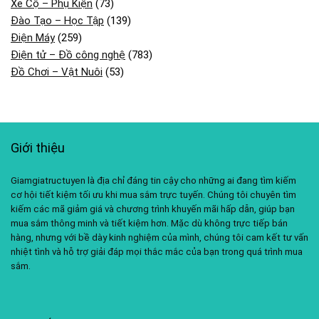
Xe Cộ – Phụ Kiện
(73)
Đào Tạo – Học Tập
(139)
Điện Máy
(259)
Điện tử – Đồ công nghệ
(783)
Đồ Chơi – Vật Nuôi
(53)
Giới thiệu
Giamgiatructuyen là địa chỉ đáng tin cậy cho những ai đang tìm kiếm
cơ hội tiết kiệm tối ưu khi mua sắm trực tuyến. Chúng tôi chuyên tìm
kiếm các mã giảm giá và chương trình khuyến mãi hấp dẫn, giúp bạn
mua sắm thông minh và tiết kiệm hơn. Mặc dù không trực tiếp bán
hàng, nhưng với bề dày kinh nghiệm của mình, chúng tôi cam kết tư vấn
nhiệt tình và hỗ trợ giải đáp mọi thắc mắc của bạn trong quá trình mua
sắm.