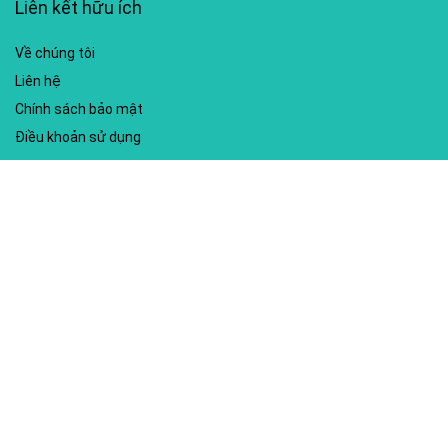
Liên kết hữu ích
Về chúng tôi
Liên hệ
Chính sách bảo mật
Điều khoản sử dụng
My account
Hướng dẫn sử dụng
Sitemap
Mã giảm giá nổi bật
Nhà xuất bản Kim Đồng
Shopee
Lazada