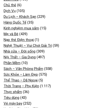
Chủ thẻ
(6)
Dịch Vụ
(105)
Du Lịch – Khách Sạn
(229)
Hàng Quốc Tế
(35)
Kinh nghiệm mua sắm
(15)
Mẹ và Bé
(439)
Nạp thẻ Điện thoại
(1)
Nghệ Thuật – Vui Chơi Giải Trí
(59)
Nhà cửa – Đời sống
(309)
Nội Thất – Gia Dụng
(497)
Phần Mềm
(10)
Sách – Văn Phòng Phẩm
(558)
Sức Khỏe – Làm Đẹp
(575)
Thể Thao – Dã Ngoại
(5)
Thời Trang – Phụ Kiện
(1.117)
Thực phẩm
(36)
Tiêu dùng
(43)
Vé máy bay
(252)