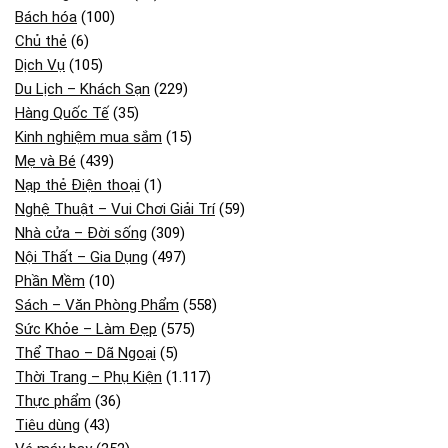
Bách hóa
(100)
Chủ thẻ
(6)
Dịch Vụ
(105)
Du Lịch – Khách Sạn
(229)
Hàng Quốc Tế
(35)
Kinh nghiệm mua sắm
(15)
Mẹ và Bé
(439)
Nạp thẻ Điện thoại
(1)
Nghệ Thuật – Vui Chơi Giải Trí
(59)
Nhà cửa – Đời sống
(309)
Nội Thất – Gia Dụng
(497)
Phần Mềm
(10)
Sách – Văn Phòng Phẩm
(558)
Sức Khỏe – Làm Đẹp
(575)
Thể Thao – Dã Ngoại
(5)
Thời Trang – Phụ Kiện
(1.117)
Thực phẩm
(36)
Tiêu dùng
(43)