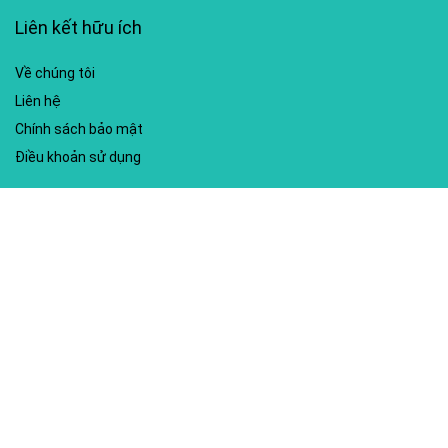
Liên kết hữu ích
Về chúng tôi
Liên hệ
Chính sách bảo mật
Điều khoản sử dụng
My account
Hướng dẫn sử dụng
Sitemap
Mã giảm giá nổi bật
Nhà xuất bản Kim Đồng
Shopee