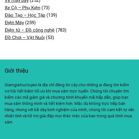
Vé máy bay
(252)
Xe Cộ – Phụ Kiện
(73)
Đào Tạo – Học Tập
(139)
Điện Máy
(259)
Điện tử – Đồ công nghệ
(783)
Đồ Chơi – Vật Nuôi
(53)
Giới thiệu
Giamgiatructuyen là địa chỉ đáng tin cậy cho những ai đang tìm kiếm
cơ hội tiết kiệm tối ưu khi mua sắm trực tuyến. Chúng tôi chuyên tìm
kiếm các mã giảm giá và chương trình khuyến mãi hấp dẫn, giúp bạn
mua sắm thông minh và tiết kiệm hơn. Mặc dù không trực tiếp bán
hàng, nhưng với bề dày kinh nghiệm của mình, chúng tôi cam kết tư vấn
nhiệt tình và hỗ trợ giải đáp mọi thắc mắc của bạn trong quá trình mua
sắm.