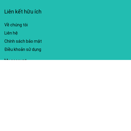
Liên kết hữu ích
Về chúng tôi
Liên hệ
Chính sách bảo mật
Điều khoản sử dụng
My account
Hướng dẫn sử dụng
Sitemap
Mã giảm giá nổi bật
Nhà xuất bản Kim Đồng