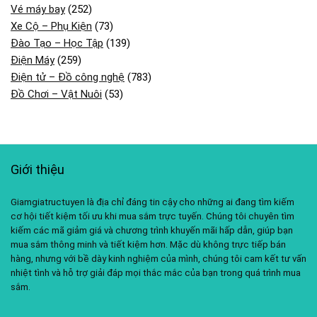
Vé máy bay
(252)
Xe Cộ – Phụ Kiện
(73)
Đào Tạo – Học Tập
(139)
Điện Máy
(259)
Điện tử – Đồ công nghệ
(783)
Đồ Chơi – Vật Nuôi
(53)
Giới thiệu
Giamgiatructuyen là địa chỉ đáng tin cậy cho những ai đang tìm kiếm
cơ hội tiết kiệm tối ưu khi mua sắm trực tuyến. Chúng tôi chuyên tìm
kiếm các mã giảm giá và chương trình khuyến mãi hấp dẫn, giúp bạn
mua sắm thông minh và tiết kiệm hơn. Mặc dù không trực tiếp bán
hàng, nhưng với bề dày kinh nghiệm của mình, chúng tôi cam kết tư vấn
nhiệt tình và hỗ trợ giải đáp mọi thắc mắc của bạn trong quá trình mua
sắm.