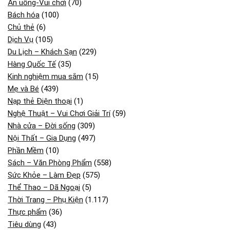
Ăn uống-Vui chơi
(70)
Bách hóa
(100)
Chủ thẻ
(6)
Dịch Vụ
(105)
Du Lịch – Khách Sạn
(229)
Hàng Quốc Tế
(35)
Kinh nghiệm mua sắm
(15)
Mẹ và Bé
(439)
Nạp thẻ Điện thoại
(1)
Nghệ Thuật – Vui Chơi Giải Trí
(59)
Nhà cửa – Đời sống
(309)
Nội Thất – Gia Dụng
(497)
Phần Mềm
(10)
Sách – Văn Phòng Phẩm
(558)
Sức Khỏe – Làm Đẹp
(575)
Thể Thao – Dã Ngoại
(5)
Thời Trang – Phụ Kiện
(1.117)
Thực phẩm
(36)
Tiêu dùng
(43)