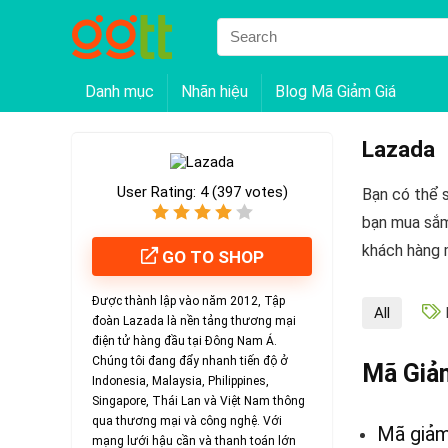
Danh mục
Nhãn hiệu
Blog Mã Giảm Giá
Lazada
User Rating:
4
(
397
votes)
Bạn có thể s
bạn mua sắm
khách hàng 
GO TO SHOP
Được thành lập vào năm 2012, Tập
All
đoàn Lazada là nền tảng thương mại
điện tử hàng đầu tại Đông Nam Á.
Chúng tôi đang đẩy nhanh tiến độ ở
Mã Giả
Indonesia, Malaysia, Philippines,
Singapore, Thái Lan và Việt Nam thông
qua thương mại và công nghệ. Với
Mã giảm 
mạng lưới hậu cần và thanh toán lớn