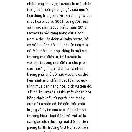
nhất trong khu vực, Lazada là một phần
trong cuộc sống hàng ngày của người
tiêu dùng trong khu vực và chúng tôi đặt
mục tiêu phục vụ 300 triệu người mua
sắm vào năm 2030. Kể từ năm 2016,
Lazada là nền tảng hàng đầu Đông
Nam Á do Tập đoàn Alibaba hỗ trợ, bởi
cơ sở hạ tầng công nghệ tiên tiến của
nó. Với mô hình hoạt động là một sàn
thương mại điện tử, thì Lazada là
website thương mại điện tử cho phép
các thương nhân, tổ chức, cá nhân
không phải chủ sở hữu website có thể
tiến hành một phần hoặc toàn bộ quy
trình mua bán hàng hóa, dịch vụ trên đó.
Tất nhiên Lazada sẽ thu một khoản hoa
hồng chiết khấu từ người bán ở đây,
qua đó Lazada có thể đảm bảo chất
lượng và uy tín của các sản phẩm và
thương hiệu. Hoạt động với vai trò là
sàn giao dịch thương mại điện tử tiên
phong tại thị trường Việt Nam với trên