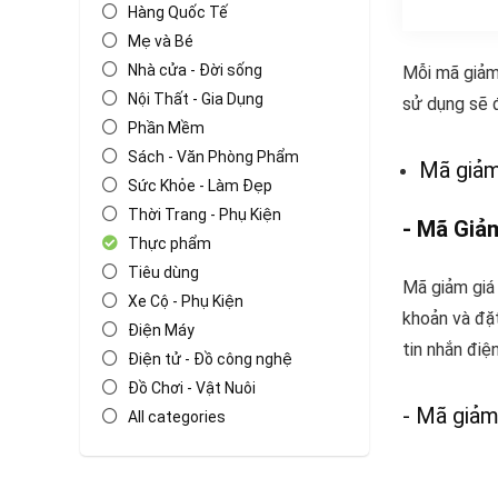
Hàng Quốc Tế
Mẹ và Bé
Nhà cửa - Đời sống
Mỗi mã giảm
Nội Thất - Gia Dụng
sử dụng sẽ 
Phần Mềm
Sách - Văn Phòng Phẩm
Mã giảm
Sức Khỏe - Làm Đẹp
Thời Trang - Phụ Kiện
- Mã Giả
Thực phẩm
Tiêu dùng
Mã giảm giá
Xe Cộ - Phụ Kiện
khoản và đặ
Điện Máy
tin nhắn điệ
Điện tử - Đồ công nghệ
Đồ Chơi - Vật Nuôi
- Mã giảm
All categories