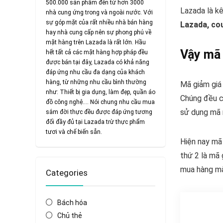
500.000 sản phẩm đến từ hơn 3000
Lazada là k
nhà cung ứng trong và ngoài nước. Với
sự góp mặt của rất nhiều nhà bán hàng
Lazada, co
hay nhà cung cấp nên sự phong phú về
mặt hàng trên Lazada là rất lớn. Hầu
Vậy mã 
hết tất cả các mặt hàng hợp pháp đều
được bán tại đây, Lazada có khả năng
đáp ứng nhu cầu đa dạng của khách
hàng, từ những nhu cầu bình thường
Mã giảm giá
như: Thiết bị gia dụng, làm đẹp, quần áo
Chúng đều c
đồ công nghệ…. Nói chung nhu cầu mua
sử dụng mã 
sắm đời thực đều được đáp ứng tương
đối đầy đủ tại Lazada trừ thực phẩm
tươi và chế biến sẵn.
Hiện nay mã 
thứ 2 là mã 
mua hàng mà
Categories
Bách hóa
Chủ thẻ