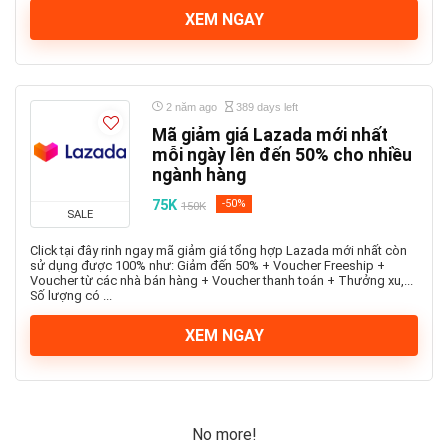
XEM NGAY
2 năm ago
389 days left
Mã giảm giá Lazada mới nhất
mỗi ngày lên đến 50% cho nhiều
ngành hàng
75K
-50%
150K
SALE
Click tại đây rinh ngay mã giảm giá tổng hợp Lazada mới nhất còn
sử dụng được 100% như: Giảm đến 50% + Voucher Freeship +
Voucher từ các nhà bán hàng + Voucher thanh toán + Thưởng xu,...
Số lượng có ...
XEM NGAY
No more!