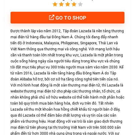
GO TO SHOP
Được thành lập vào năm 2012, Tập đoàn Lazada là nền tảng thương
mại điện tử hàng đầu tại Đông Nam Á. Chúng tôi đang đẩy nhanh
tiến độ ở Indonesia, Malaysia, Philippines, Singapore, Thái Lan và
Việt Nam thông qua thương mại và công nghệ. Với mạng lưới hậu
cần và thanh toán lớn nhất trong khu vực, Lazada là một phần trong
cuộc sống hàng ngày của người tiêu dùng trong khu vực và chúng
tôi đặt mục tiêu phục vụ 300 triệu người mua sắm vào năm 2030. Kể
từ năm 2016, Lazada là nền tảng hàng đầu Đông Nam Á do Tập
đoàn Alibaba hỗ trợ, bởi cơ sở hạ tầng công nghệ tiên tiến của nó.
Với mô hình hoạt động là một sàn thương mại điện tử, thì Lazada là
website thương mại điện tử cho phép các thương nhân, tổ chức, cá
nhân không phải chủ sở hữu website có thể tiến hành một phần hoặc
toàn bộ quy trình mua bán hàng hóa, dịch vụ trên đó. Tất nhiên
Lazada sẽ thu một khoản hoa hồng chiết khấu từ người bán ở đây,
qua đó Lazada có thể đảm bảo chất lượng và uy tín của các sản
phẩm và thương hiệu. Hoạt động với vai trò là sàn giao dịch thương
mại điện tử tiên phong tại thị trường Việt Nam với trên 500.000 sản
phẩm đến từ hơn 3000 nhà cung ứng trong và ngoài nước. Với sự