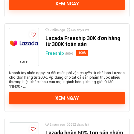
XEM NGAY
2 năm ago
445 days left
Lazada Freeship 30K đơn hàng
từ 300K toàn sàn
Freeship
-100%
200K
SALE
Nhanh tay nhận ngay ưu đãi miễn phí vận chuyển từ nhà bán Lazada
cho đơn hàng từ 200K. Áp dụng cho tất cả sản phẩm thuộc nhiều
thương hiệu khác nhau của mọi ngành hàng, khung giờ: 0H30 -
11H30 - ...
XEM NGAY
2 năm ago
632 days left
Lazada hoàn 50% Top sản phẩm