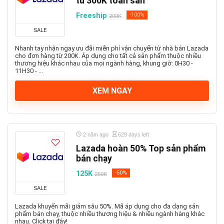
từ 300K toàn sàn
Freeship
-100%
200K
SALE
Nhanh tay nhận ngay ưu đãi miễn phí vận chuyển từ nhà bán Lazada
cho đơn hàng từ 200K. Áp dụng cho tất cả sản phẩm thuộc nhiều
thương hiệu khác nhau của mọi ngành hàng, khung giờ: 0H30 -
11H30 - ...
XEM NGAY
2 năm ago
629 days left
Lazada hoàn 50% Top sản phẩm
bán chạy
125K
-50%
250K
SALE
Lazada khuyến mãi giảm sâu 50%. Mã áp dụng cho đa dạng sản
phẩm bán chạy, thuộc nhiều thương hiệu & nhiều ngành hàng khác
nhau. Click tại đây!