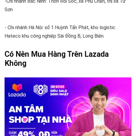
-Chi nhánh Bắc Ninh: Thôn Roi Sóc, xã Phù Chẩn, thị xã Từ
Sơn
- Chi nhánh Hà Nội: số 1 Huỳnh Tấn Phát, kho logistic
Hateco khu công nghiệp Sài Đồng B, Long Biên.
Có Nên Mua Hàng Trên Lazada
Không