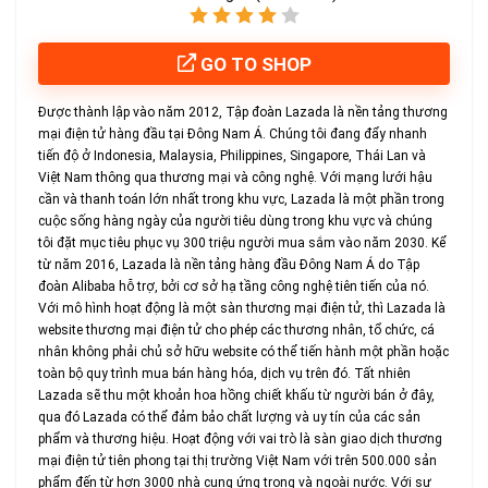
GO TO SHOP
Được thành lập vào năm 2012, Tập đoàn Lazada là nền tảng thương
mại điện tử hàng đầu tại Đông Nam Á. Chúng tôi đang đẩy nhanh
tiến độ ở Indonesia, Malaysia, Philippines, Singapore, Thái Lan và
Việt Nam thông qua thương mại và công nghệ. Với mạng lưới hậu
cần và thanh toán lớn nhất trong khu vực, Lazada là một phần trong
cuộc sống hàng ngày của người tiêu dùng trong khu vực và chúng
tôi đặt mục tiêu phục vụ 300 triệu người mua sắm vào năm 2030. Kể
từ năm 2016, Lazada là nền tảng hàng đầu Đông Nam Á do Tập
đoàn Alibaba hỗ trợ, bởi cơ sở hạ tầng công nghệ tiên tiến của nó.
Với mô hình hoạt động là một sàn thương mại điện tử, thì Lazada là
website thương mại điện tử cho phép các thương nhân, tổ chức, cá
nhân không phải chủ sở hữu website có thể tiến hành một phần hoặc
toàn bộ quy trình mua bán hàng hóa, dịch vụ trên đó. Tất nhiên
Lazada sẽ thu một khoản hoa hồng chiết khấu từ người bán ở đây,
qua đó Lazada có thể đảm bảo chất lượng và uy tín của các sản
phẩm và thương hiệu. Hoạt động với vai trò là sàn giao dịch thương
mại điện tử tiên phong tại thị trường Việt Nam với trên 500.000 sản
phẩm đến từ hơn 3000 nhà cung ứng trong và ngoài nước. Với sự