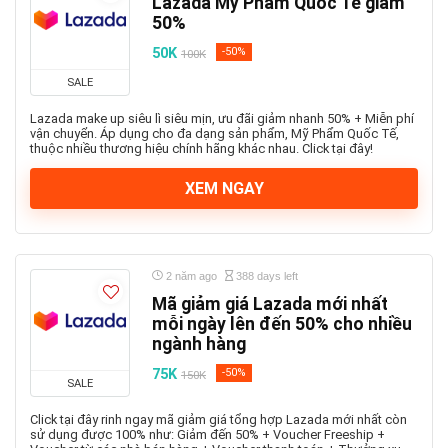
Lazada Mỹ Phẩm Quốc Tế giảm
50%
50K
-50%
100K
SALE
Lazada make up siêu lì siêu mịn, ưu đãi giảm nhanh 50% + Miễn phí
vận chuyển. Áp dụng cho đa dạng sản phẩm, Mỹ Phẩm Quốc Tế,
thuộc nhiều thương hiệu chính hãng khác nhau. Click tại đây!
XEM NGAY
2 năm ago
388 days left
Mã giảm giá Lazada mới nhất
mỗi ngày lên đến 50% cho nhiều
ngành hàng
75K
-50%
150K
SALE
Click tại đây rinh ngay mã giảm giá tổng hợp Lazada mới nhất còn
sử dụng được 100% như: Giảm đến 50% + Voucher Freeship +