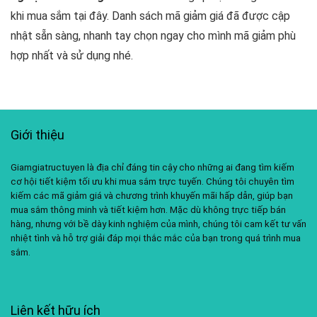
khi mua sắm tại đây. Danh sách mã giảm giá đã được cập
nhật sẵn sàng, nhanh tay chọn ngay cho mình mã giảm phù
hợp nhất và sử dụng nhé.
Giới thiệu
Giamgiatructuyen là địa chỉ đáng tin cậy cho những ai đang tìm kiếm
cơ hội tiết kiệm tối ưu khi mua sắm trực tuyến. Chúng tôi chuyên tìm
kiếm các mã giảm giá và chương trình khuyến mãi hấp dẫn, giúp bạn
mua sắm thông minh và tiết kiệm hơn. Mặc dù không trực tiếp bán
hàng, nhưng với bề dày kinh nghiệm của mình, chúng tôi cam kết tư vấn
nhiệt tình và hỗ trợ giải đáp mọi thắc mắc của bạn trong quá trình mua
sắm.
Liên kết hữu ích