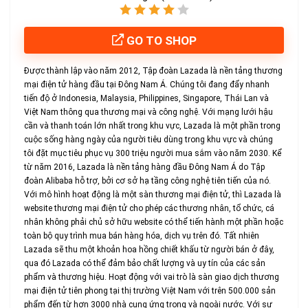
GO TO SHOP
Được thành lập vào năm 2012, Tập đoàn Lazada là nền tảng thương
mại điện tử hàng đầu tại Đông Nam Á. Chúng tôi đang đẩy nhanh
tiến độ ở Indonesia, Malaysia, Philippines, Singapore, Thái Lan và
Việt Nam thông qua thương mại và công nghệ. Với mạng lưới hậu
cần và thanh toán lớn nhất trong khu vực, Lazada là một phần trong
cuộc sống hàng ngày của người tiêu dùng trong khu vực và chúng
tôi đặt mục tiêu phục vụ 300 triệu người mua sắm vào năm 2030. Kể
từ năm 2016, Lazada là nền tảng hàng đầu Đông Nam Á do Tập
đoàn Alibaba hỗ trợ, bởi cơ sở hạ tầng công nghệ tiên tiến của nó.
Với mô hình hoạt động là một sàn thương mại điện tử, thì Lazada là
website thương mại điện tử cho phép các thương nhân, tổ chức, cá
nhân không phải chủ sở hữu website có thể tiến hành một phần hoặc
toàn bộ quy trình mua bán hàng hóa, dịch vụ trên đó. Tất nhiên
Lazada sẽ thu một khoản hoa hồng chiết khấu từ người bán ở đây,
qua đó Lazada có thể đảm bảo chất lượng và uy tín của các sản
phẩm và thương hiệu. Hoạt động với vai trò là sàn giao dịch thương
mại điện tử tiên phong tại thị trường Việt Nam với trên 500.000 sản
phẩm đến từ hơn 3000 nhà cung ứng trong và ngoài nước. Với sự