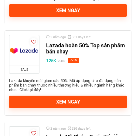
XEM NGAY
2 năm ago
631 days left
Lazada hoàn 50% Top sản phẩm
bán chạy
125K
-50%
250K
SALE
Lazada khuyến mãi giảm sâu 50%. Mã áp dụng cho đa dạng sản
phẩm bán chạy, thuộc nhiều thương hiệu & nhiều ngành hàng khác
nhau. Click tại đây!
XEM NGAY
2 năm ago
296 days left