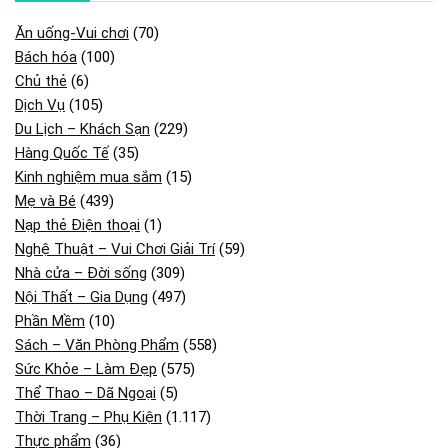
Ăn uống-Vui chơi
(70)
Bách hóa
(100)
Chủ thẻ
(6)
Dịch Vụ
(105)
Du Lịch – Khách Sạn
(229)
Hàng Quốc Tế
(35)
Kinh nghiệm mua sắm
(15)
Mẹ và Bé
(439)
Nạp thẻ Điện thoại
(1)
Nghệ Thuật – Vui Chơi Giải Trí
(59)
Nhà cửa – Đời sống
(309)
Nội Thất – Gia Dụng
(497)
Phần Mềm
(10)
Sách – Văn Phòng Phẩm
(558)
Sức Khỏe – Làm Đẹp
(575)
Thể Thao – Dã Ngoại
(5)
Thời Trang – Phụ Kiện
(1.117)
Thực phẩm
(36)