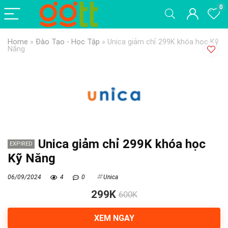
0
Home
»
Đào Tạo - Học Tập
»
Unica giảm chỉ 299K khóa học Kỹ
Năng
Unica giảm chỉ 299K khóa học
EXPIRED
Kỹ Năng
06/09/2024
4
0
Unica
299K
600K
XEM NGAY