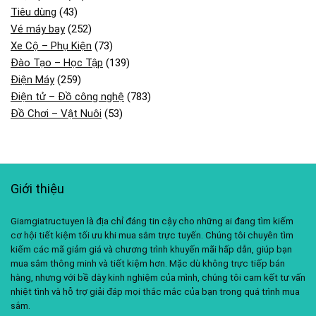
Tiêu dùng
(43)
Vé máy bay
(252)
Xe Cộ – Phụ Kiện
(73)
Đào Tạo – Học Tập
(139)
Điện Máy
(259)
Điện tử – Đồ công nghệ
(783)
Đồ Chơi – Vật Nuôi
(53)
Giới thiệu
Giamgiatructuyen là địa chỉ đáng tin cậy cho những ai đang tìm kiếm
cơ hội tiết kiệm tối ưu khi mua sắm trực tuyến. Chúng tôi chuyên tìm
kiếm các mã giảm giá và chương trình khuyến mãi hấp dẫn, giúp bạn
mua sắm thông minh và tiết kiệm hơn. Mặc dù không trực tiếp bán
hàng, nhưng với bề dày kinh nghiệm của mình, chúng tôi cam kết tư vấn
nhiệt tình và hỗ trợ giải đáp mọi thắc mắc của bạn trong quá trình mua
sắm.