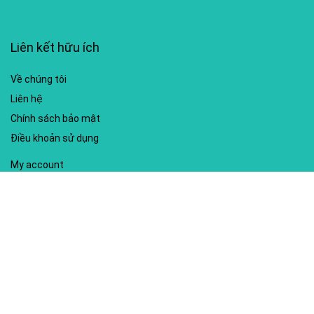
Liên kết hữu ích
Về chúng tôi
Liên hệ
Chính sách bảo mật
Điều khoản sử dụng
My account
Hướng dẫn sử dụng
Sitemap
Mã giảm giá nổi bật