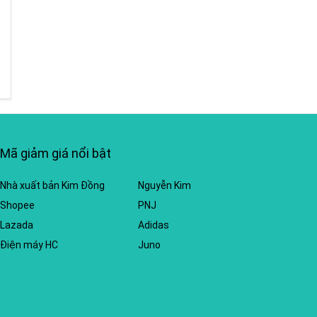
Mã giảm giá nổi bật
Nhà xuất bản Kim Đồng
Nguyễn Kim
Shopee
PNJ
Lazada
Adidas
Điện máy HC
Juno