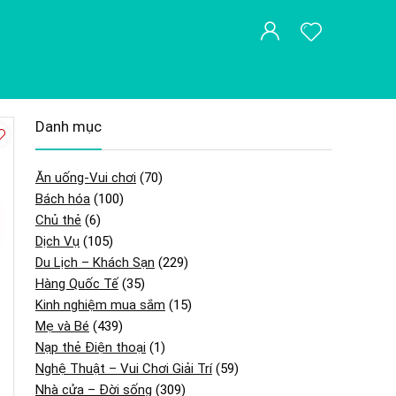
Danh mục
Ăn uống-Vui chơi
(70)
Bách hóa
(100)
Chủ thẻ
(6)
Dịch Vụ
(105)
Du Lịch – Khách Sạn
(229)
Hàng Quốc Tế
(35)
Kinh nghiệm mua sắm
(15)
Mẹ và Bé
(439)
Nạp thẻ Điện thoại
(1)
Nghệ Thuật – Vui Chơi Giải Trí
(59)
Nhà cửa – Đời sống
(309)