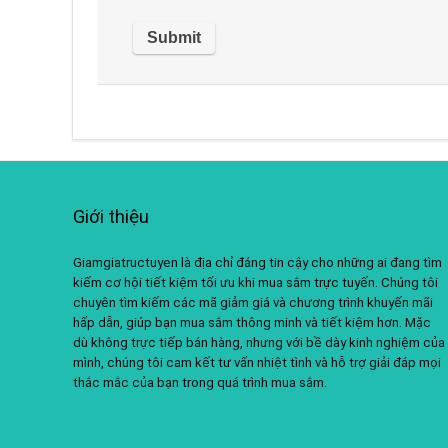
Giới thiệu
Giamgiatructuyen là địa chỉ đáng tin cậy cho những ai đang tìm
kiếm cơ hội tiết kiệm tối ưu khi mua sắm trực tuyến. Chúng tôi
chuyên tìm kiếm các mã giảm giá và chương trình khuyến mãi
hấp dẫn, giúp bạn mua sắm thông minh và tiết kiệm hơn. Mặc
dù không trực tiếp bán hàng, nhưng với bề dày kinh nghiệm của
mình, chúng tôi cam kết tư vấn nhiệt tình và hỗ trợ giải đáp mọi
thắc mắc của bạn trong quá trình mua sắm.