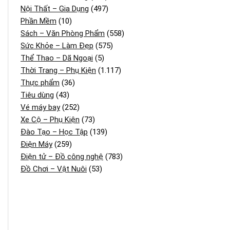
Nội Thất – Gia Dụng
(497)
Phần Mềm
(10)
Sách – Văn Phòng Phẩm
(558)
Sức Khỏe – Làm Đẹp
(575)
Thể Thao – Dã Ngoại
(5)
Thời Trang – Phụ Kiện
(1.117)
Thực phẩm
(36)
Tiêu dùng
(43)
Vé máy bay
(252)
Xe Cộ – Phụ Kiện
(73)
Đào Tạo – Học Tập
(139)
Điện Máy
(259)
Điện tử – Đồ công nghệ
(783)
Đồ Chơi – Vật Nuôi
(53)